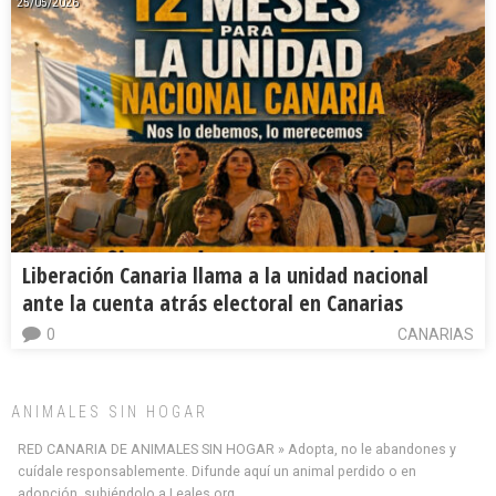
25/05/2026
Liberación Canaria llama a la unidad nacional
ante la cuenta atrás electoral en Canarias
0
CANARIAS
ANIMALES SIN HOGAR
RED CANARIA DE ANIMALES SIN HOGAR » Adopta, no le abandones y
cuídale responsablemente. Difunde aquí un animal perdido o en
adopción, subiéndolo a Leales.org