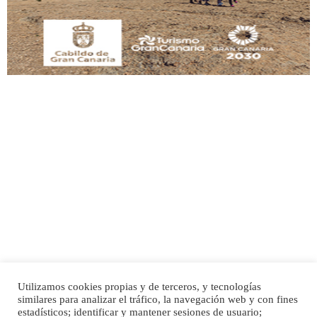
Leales.org » Gran Canaria
|
9.7.2025
Adopción urgente
Busco adopción responsable para mi perra. Pastor alemán, hembra, 4 años. Por
motivos personales ...
Leales.org » Gran Canaria
|
6.7.2025
Utilizamos cookies propias y de terceros, y tecnologías
SHIBA PERDIDO AVDA JOSE MESA Y LOPEZ
similares para analizar el tráfico, la navegación web y con fines
PERRO MACHO RAZA SHIBA CON MICROCHIP PERDIDO HOY 06/07/2025 ZONA
Inicio
Publicidad
Política de privacidad
estadísticos; identificar y mantener sesiones de usuario;