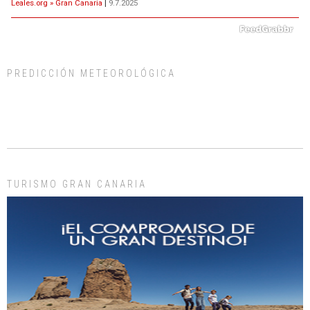
Leales.org » Gran Canaria
|
9.7.2025
PREDICCIÓN METEOROLÓGICA
ADOPCIÓN URGENTE GATA TEROR GRAN CANARIA
El ayuntamiento se va a llevar a Los Gatos callejeros de la zona los próximos
días, ella incluida...
Leales.org » Gran Canaria
|
9.7.2025
TURISMO GRAN CANARIA
Gato manso encontrado
Este gato macho ha aparecido en la calle hace menos de un mes, es muy
manso y extremadamente cari...