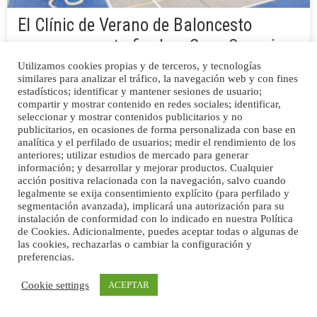
El Clínic de Verano de Baloncesto
encara su recta final en Gran Canaria
Utilizamos cookies propias y de terceros, y tecnologías
Cerca de un centenar de niños y niñas participan en una
similares para analizar el tráfico, la navegación web y con fines
actividad dirigida por el histórico jugador internacional Carmelo
estadísticos; identificar y mantener sesiones de usuario;
Cabrera en las canchas Pepe Armas La segunda semana
compartir y mostrar contenido en redes sociales; identificar,
incluirá una jornada de inclusión con Felices con Narices, el
seleccionar y mostrar contenidos publicitarios y no
publicitarios, en ocasiones de forma personalizada con base en
Desafío Canaluz y una clausura con medallas y…
analítica y el perfilado de usuarios; medir el rendimiento de los
0
CANARIAS
anteriores; utilizar estudios de mercado para generar
información; y desarrollar y mejorar productos. Cualquier
acción positiva relacionada con la navegación, salvo cuando
10/07/2026
legalmente se exija consentimiento explícito (para perfilado y
segmentación avanzada), implicará una autorización para su
instalación de conformidad con lo indicado en nuestra Política
de Cookies. Adicionalmente, puedes aceptar todas o algunas de
las cookies, rechazarlas o cambiar la configuración y
preferencias.
Cookie settings
ACEPTAR