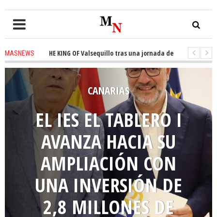
 de THE KING OF Valsequillo tras una jornada de baloncesto urbano de máx
MASNEWS
 solo policía cubre 30 kilómetros de costa en San Bartolomé de Tirajana
MASNEWS
EL PSOE EXIGE UNA
DESINFECCIÓN
URGENTE DEL PARQUE
DEL SUR ANTE LAS
QUEJAS POR POSIBLES