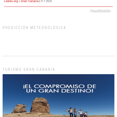
Leales.org » Gran Canaria
|
9.7.2025
PREDICCIÓN METEOROLÓGICA
ADOPCIÓN URGENTE GATA TEROR GRAN CANARIA
El ayuntamiento se va a llevar a Los Gatos callejeros de la zona los próximos
días, ella incluida...
Leales.org » Gran Canaria
|
9.7.2025
TURISMO GRAN CANARIA
Gato manso encontrado
Este gato macho ha aparecido en la calle hace menos de un mes, es muy
manso y extremadamente cari...