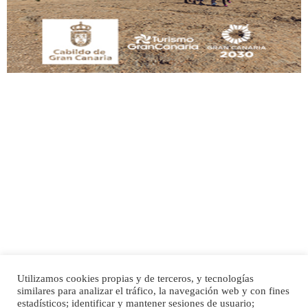
Leales.org » Gran Canaria
|
9.7.2025
Adopción urgente
Busco adopción responsable para mi perra. Pastor alemán, hembra, 4 años. Por
motivos personales ...
Leales.org » Gran Canaria
|
6.7.2025
Utilizamos cookies propias y de terceros, y tecnologías
SHIBA PERDIDO AVDA JOSE MESA Y LOPEZ
similares para analizar el tráfico, la navegación web y con fines
PERRO MACHO RAZA SHIBA CON MICROCHIP PERDIDO HOY 06/07/2025 ZONA
Inicio
Publicidad
Política de privacidad
estadísticos; identificar y mantener sesiones de usuario;