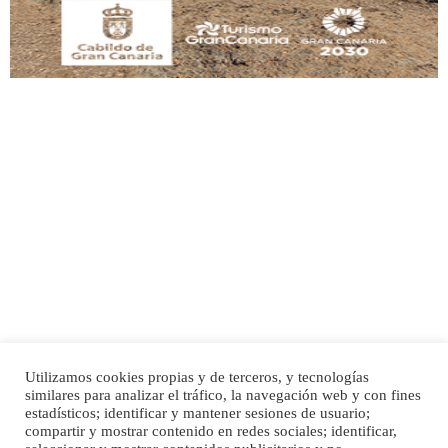
Adopción urgente
Busco adopción responsable para mi perra. Pastor alemán, hembra, 4 años. Por
motivos personales ...
Leales.org » Gran Canaria
|
6.7.2025
Utilizamos cookies propias y de terceros, y tecnologías
SHIBA PERDIDO AVDA JOSE MESA Y LOPEZ
similares para analizar el tráfico, la navegación web y con fines
PERRO MACHO RAZA SHIBA CON MICROCHIP PERDIDO HOY 06/07/2025 ZONA
Inicio
Publicidad
Política de privacidad
estadísticos; identificar y mantener sesiones de usuario;
MESA Y LOPEZ. ES MUY ASUSTADIZO
compartir y mostrar contenido en redes sociales; identificar,
Aviso Legal
Cláusula de Cookies