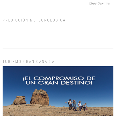
PREDICCIÓN METEOROLÓGICA
ADOPCIÓN URGENTE GATA TEROR GRAN CANARIA
El ayuntamiento se va a llevar a Los Gatos callejeros de la zona los próximos
días, ella incluida...
Leales.org » Gran Canaria
|
9.7.2025
TURISMO GRAN CANARIA
Gato manso encontrado
Este gato macho ha aparecido en la calle hace menos de un mes, es muy
manso y extremadamente cari...
Leales.org » Gran Canaria
|
9.7.2025