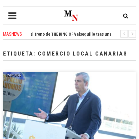
onquista el trono de THE KING OF Valsequillo tras una jornada de balonce
MASNEWS
 denuncian que un solo policía cubre 30 kilómetros de costa en San Bartol
ETIQUETA:
COMERCIO LOCAL CANARIAS
02/06/2026