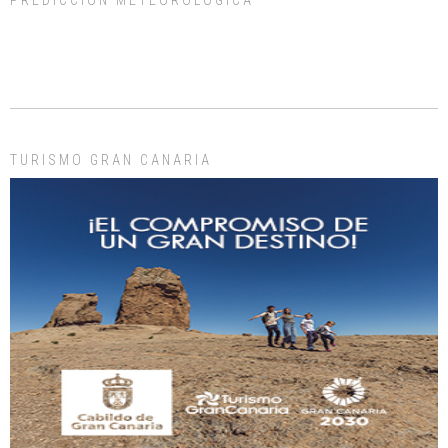
ADOPCIÓN URGENTE GATA TEROR GRAN CANARIA
El ayuntamiento se va a llevar a Los Gatos callejeros de la zona los próximos
días, ella incluida...
Leales.org » Gran Canaria
|
9.7.2025
TURISMO GRAN CANARIA
Gato manso encontrado
Este gato macho ha aparecido en la calle hace menos de un mes, es muy
manso y extremadamente cari...
Leales.org » Gran Canaria
|
9.7.2025