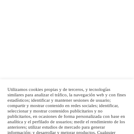
Adopción urgente
Busco adopción responsable para mi perra. Pastor alemán, hembra, 4 años. Por
motivos personales ...
Leales.org » Gran Canaria
|
6.7.2025
Utilizamos cookies propias y de terceros, y tecnologías
SHIBA PERDIDO AVDA JOSE MESA Y LOPEZ
similares para analizar el tráfico, la navegación web y con fines
PERRO MACHO RAZA SHIBA CON MICROCHIP PERDIDO HOY 06/07/2025 ZONA
Inicio
Publicidad
Política de privacidad
estadísticos; identificar y mantener sesiones de usuario;
MESA Y LOPEZ. ES MUY ASUSTADIZO
compartir y mostrar contenido en redes sociales; identificar,
Aviso Legal
Cláusula de Cookies
seleccionar y mostrar contenidos publicitarios y no
Leales.org » Gran Canaria
|
6.7.2025
Enlaces de interés
publicitarios, en ocasiones de forma personalizada con base en
analítica y el perfilado de usuarios; medir el rendimiento de los
anteriores; utilizar estudios de mercado para generar
información; y desarrollar y mejorar productos. Cualquier