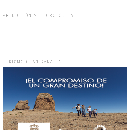
PREDICCIÓN METEOROLÓGICA
ADOPCIÓN URGENTE GATA TEROR GRAN CANARIA
El ayuntamiento se va a llevar a Los Gatos callejeros de la zona los próximos
días, ella incluida...
Leales.org » Gran Canaria
|
9.7.2025
TURISMO GRAN CANARIA
Gato manso encontrado
Este gato macho ha aparecido en la calle hace menos de un mes, es muy
manso y extremadamente cari...
Leales.org » Gran Canaria
|
9.7.2025