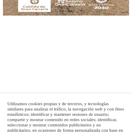
Adopción urgente
Busco adopción responsable para mi perra. Pastor alemán, hembra, 4 años. Por
motivos personales ...
Leales.org » Gran Canaria
|
6.7.2025
Utilizamos cookies propias y de terceros, y tecnologías
SHIBA PERDIDO AVDA JOSE MESA Y LOPEZ
similares para analizar el tráfico, la navegación web y con fines
PERRO MACHO RAZA SHIBA CON MICROCHIP PERDIDO HOY 06/07/2025 ZONA
Inicio
Publicidad
Política de privacidad
estadísticos; identificar y mantener sesiones de usuario;
MESA Y LOPEZ. ES MUY ASUSTADIZO
compartir y mostrar contenido en redes sociales; identificar,
Aviso Legal
Cláusula de Cookies
seleccionar y mostrar contenidos publicitarios y no
Leales.org » Gran Canaria
|
6.7.2025
Enlaces de interés
publicitarios, en ocasiones de forma personalizada con base en