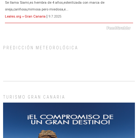
Se llama Siami,es hembra de 4 años,esterilizada con marca de
oreja,cariñosa,mimosa pero miedosa,e...
Leales.org » Gran Canaria
|
9.7.2025
PREDICCIÓN METEOROLÓGICA
ADOPCIÓN URGENTE GATA TEROR GRAN CANARIA
El ayuntamiento se va a llevar a Los Gatos callejeros de la zona los próximos
días, ella incluida...
Leales.org » Gran Canaria
|
9.7.2025
TURISMO GRAN CANARIA
Gato manso encontrado