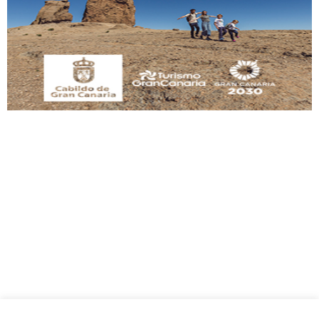
Este gato macho ha aparecido en la calle hace menos de un mes, es muy
manso y extremadamente cari...
Leales.org » Gran Canaria
|
9.7.2025
Adopción urgente
Busco adopción responsable para mi perra. Pastor alemán, hembra, 4 años. Por
motivos personales ...
Leales.org » Gran Canaria
|
6.7.2025