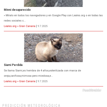
Siami Perdida
Se llama Siami,es hembra de 4 años,esterilizada con marca de
oreja,cariñosa,mimosa pero miedosa,e...
Leales.org » Gran Canaria
|
9.7.2025
ADOPCIÓN URGENTE GATA TEROR GRAN CANARIA
El ayuntamiento se va a llevar a Los Gatos callejeros de la zona los próximos
días, ella incluida...
Leales.org » Gran Canaria
|
9.7.2025
PREDICCIÓN METEOROLÓGICA