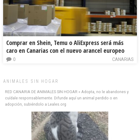
Comprar en Shein, Temu o AliExpress será más
caro en Canarias con el nuevo arancel europeo
0
CANARIAS
ANIMALES SIN HOGAR
Minni desaparecido
» Míralo en todos los navegadores y en Google Play con Leales.org o en todas las
RED CANARIA DE ANIMALES SIN HOGAR » Adopta, no le abandones y
redes sociales c...
cuídale responsablemente. Difunde aquí un animal perdido o en
Leales.org » Gran Canaria
|
9.7.2025
adopción, subiéndolo a Leales.org