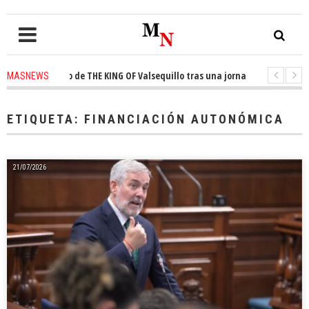
l trono de THE KING OF Valsequillo tras una jornada de baloncesto urbano
MASNEWS
 que un solo policía cubre 30 kilómetros de costa en San Bartolomé de Tir
ETIQUETA:
FINANCIACIÓN AUTONÓMICA
21/07/2026