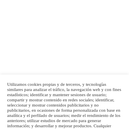
SHIBA PERDIDO AVDA JOSE MESA Y LOPEZ
PERRO MACHO RAZA SHIBA CON MICROCHIP PERDIDO HOY 06/07/2025 ZONA
MESA Y LOPEZ. ES MUY ASUSTADIZO
Leales.org » Gran Canaria
|
6.7.2025
Utilizamos cookies propias y de terceros, y tecnologías
Ninfa perdida
similares para analizar el tráfico, la navegación web y con fines
Inicio
Publicidad
Política de privacidad
estadísticos; identificar y mantener sesiones de usuario;
El día 5 se los perdió una ninfa papillera, asustada tiene miedo a la calle, se
compartir y mostrar contenido en redes sociales; identificar,
perdió por la zon...
Aviso Legal
Cláusula de Cookies
seleccionar y mostrar contenidos publicitarios y no
Leales.org » Gran Canaria
|
6.7.2025
Enlaces de interés
publicitarios, en ocasiones de forma personalizada con base en
analítica y el perfilado de usuarios; medir el rendimiento de los
anteriores; utilizar estudios de mercado para generar
información; y desarrollar y mejorar productos. Cualquier