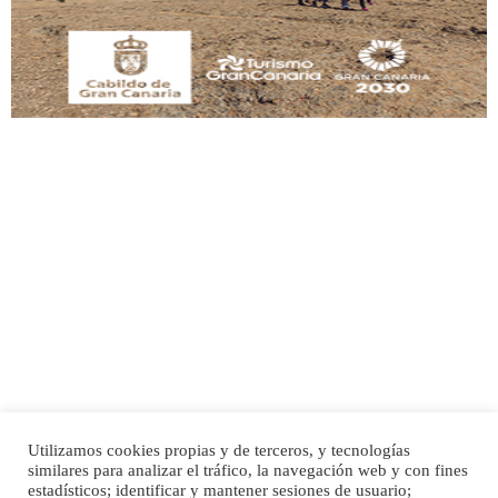
Leales.org » Gran Canaria
|
9.7.2025
Adopción urgente
Busco adopción responsable para mi perra. Pastor alemán, hembra, 4 años. Por
motivos personales ...
Leales.org » Gran Canaria
|
6.7.2025
Utilizamos cookies propias y de terceros, y tecnologías
SHIBA PERDIDO AVDA JOSE MESA Y LOPEZ
similares para analizar el tráfico, la navegación web y con fines
PERRO MACHO RAZA SHIBA CON MICROCHIP PERDIDO HOY 06/07/2025 ZONA
Inicio
Publicidad
Política de privacidad
estadísticos; identificar y mantener sesiones de usuario;