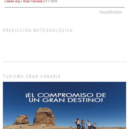
Leales.org » Gran Canaria
|
9.7.2025
PREDICCIÓN METEOROLÓGICA
ADOPCIÓN URGENTE GATA TEROR GRAN CANARIA
El ayuntamiento se va a llevar a Los Gatos callejeros de la zona los próximos
días, ella incluida...
Leales.org » Gran Canaria
|
9.7.2025
TURISMO GRAN CANARIA
Gato manso encontrado
Este gato macho ha aparecido en la calle hace menos de un mes, es muy
manso y extremadamente cari...