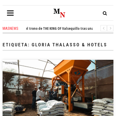
conquista el trono de THE KING OF Valsequillo tras una jornada de balonc
MASNEWS
P denuncian que un solo policía cubre 30 kilómetros de costa en San Barto
ETIQUETA:
GLORIA THALASSO & HOTELS
03/06/2026