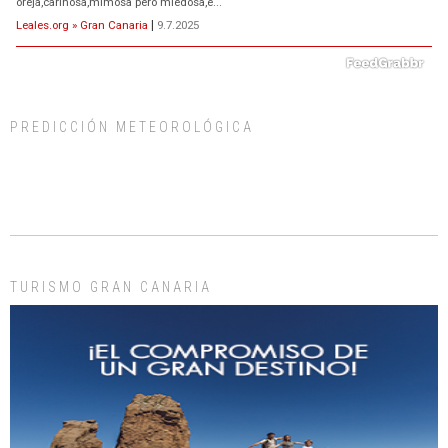
oreja,cariñosa,mimosa pero miedosa,e...
Leales.org » Gran Canaria
|
9.7.2025
PREDICCIÓN METEOROLÓGICA
ADOPCIÓN URGENTE GATA TEROR GRAN CANARIA
El ayuntamiento se va a llevar a Los Gatos callejeros de la zona los próximos
días, ella incluida...
Leales.org » Gran Canaria
|
9.7.2025
TURISMO GRAN CANARIA
Gato manso encontrado
Este gato macho ha aparecido en la calle hace menos de un mes, es muy