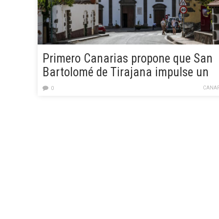
Primero Canarias propone que San
Bartolomé de Tirajana impulse un
programa para el Año Santo Jacob
CANAR
0
2027