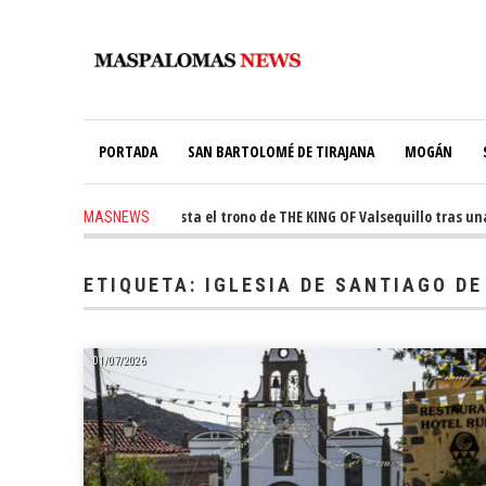
PORTADA
SAN BARTOLOMÉ DE TIRAJANA
MOGÁN
ago
-
Ale Martín conquista el trono de THE KING OF Valsequillo tras una j
MASNEWS
ETIQUETA:
IGLESIA DE SANTIAGO DE
01/07/2026