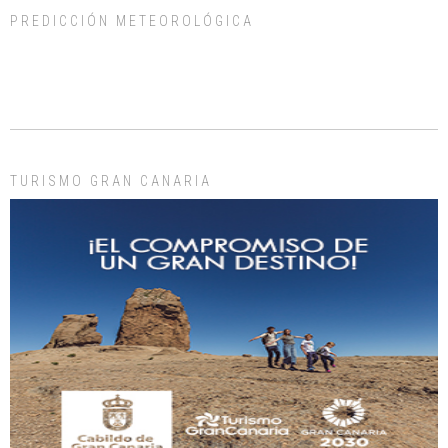
PREDICCIÓN METEOROLÓGICA
ADOPCIÓN URGENTE GATA TEROR GRAN CANARIA
El ayuntamiento se va a llevar a Los Gatos callejeros de la zona los próximos
días, ella incluida...
Leales.org » Gran Canaria
|
9.7.2025
TURISMO GRAN CANARIA
Gato manso encontrado
Este gato macho ha aparecido en la calle hace menos de un mes, es muy
manso y extremadamente cari...
Leales.org » Gran Canaria
|
9.7.2025