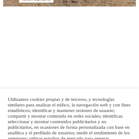
Adopción urgente
Busco adopción responsable para mi perra. Pastor alemán, hembra, 4 años. Por
motivos personales ...
Leales.org » Gran Canaria
|
6.7.2025
Utilizamos cookies propias y de terceros, y tecnologías
SHIBA PERDIDO AVDA JOSE MESA Y LOPEZ
similares para analizar el tráfico, la navegación web y con fines
PERRO MACHO RAZA SHIBA CON MICROCHIP PERDIDO HOY 06/07/2025 ZONA
Inicio
Publicidad
Política de privacidad
estadísticos; identificar y mantener sesiones de usuario;
MESA Y LOPEZ. ES MUY ASUSTADIZO
compartir y mostrar contenido en redes sociales; identificar,
Aviso Legal
Cláusula de Cookies
seleccionar y mostrar contenidos publicitarios y no
Leales.org » Gran Canaria
|
6.7.2025
Enlaces de interés
publicitarios, en ocasiones de forma personalizada con base en
analítica y el perfilado de usuarios; medir el rendimiento de los
anteriores; utilizar estudios de mercado para generar