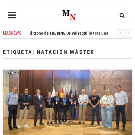
onquista el trono de THE KING OF Valsequillo tras una jornada de balonc
MASNEWS
P denuncian que un solo policía cubre 30 kilómetros de costa en San Bartol
ETIQUETA:
NATACIÓN MÁSTER
04/09/2025