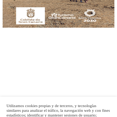
Leales.org » Gran Canaria
|
9.7.2025
Adopción urgente
Busco adopción responsable para mi perra. Pastor alemán, hembra, 4 años. Por
motivos personales ...
Leales.org » Gran Canaria
|
6.7.2025
Utilizamos cookies propias y de terceros, y tecnologías
SHIBA PERDIDO AVDA JOSE MESA Y LOPEZ
similares para analizar el tráfico, la navegación web y con fines
PERRO MACHO RAZA SHIBA CON MICROCHIP PERDIDO HOY 06/07/2025 ZONA
Inicio
Publicidad
Política de privacidad
estadísticos; identificar y mantener sesiones de usuario;