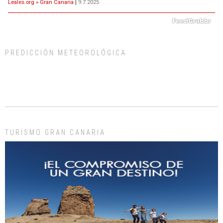
Leales.org » Gran Canaria
|
9.7.2025
PREDICCIÓN METEOROLÓGICA
ADOPCIÓN URGENTE GATA TEROR GRAN CANARIA
El ayuntamiento se va a llevar a Los Gatos callejeros de la zona los próximos
días, ella incluida...
Leales.org » Gran Canaria
|
9.7.2025
TURISMO GRAN CANARIA
Gato manso encontrado
Este gato macho ha aparecido en la calle hace menos de un mes, es muy
manso y extremadamente cari...