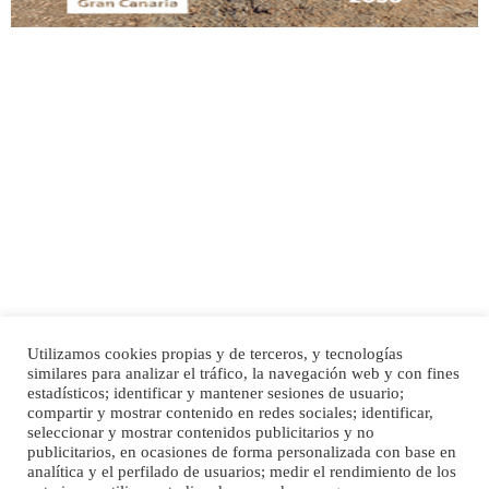
Adopción urgente
Busco adopción responsable para mi perra. Pastor alemán, hembra, 4 años. Por
motivos personales ...
Leales.org » Gran Canaria
|
6.7.2025
Utilizamos cookies propias y de terceros, y tecnologías
SHIBA PERDIDO AVDA JOSE MESA Y LOPEZ
similares para analizar el tráfico, la navegación web y con fines
PERRO MACHO RAZA SHIBA CON MICROCHIP PERDIDO HOY 06/07/2025 ZONA
Inicio
Publicidad
Política de privacidad
estadísticos; identificar y mantener sesiones de usuario;
MESA Y LOPEZ. ES MUY ASUSTADIZO
compartir y mostrar contenido en redes sociales; identificar,
Aviso Legal
Cláusula de Cookies
seleccionar y mostrar contenidos publicitarios y no
Leales.org » Gran Canaria
|
6.7.2025
Enlaces de interés
publicitarios, en ocasiones de forma personalizada con base en
analítica y el perfilado de usuarios; medir el rendimiento de los