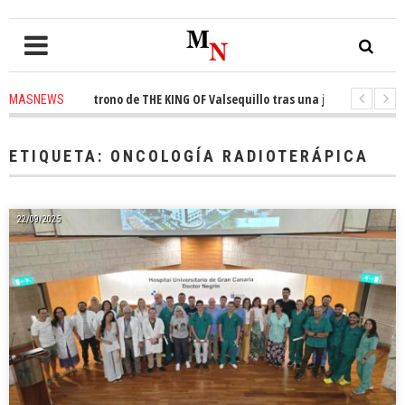
nquista el trono de THE KING OF Valsequillo tras una jornada de balonces
MASNEWS
denuncian que un solo policía cubre 30 kilómetros de costa en San Bartolo
ETIQUETA:
ONCOLOGÍA RADIOTERÁPICA
22/09/2025