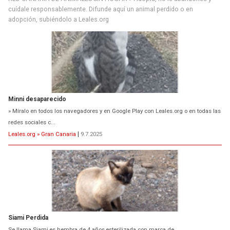
cuídale responsablemente. Difunde aquí un animal perdido o en
adopción, subiéndolo a Leales.org
Minni desaparecido
» Míralo en todos los navegadores y en Google Play con Leales.org o en todas las
redes sociales c...
Leales.org » Gran Canaria
|
9.7.2025
Siami Perdida
Se llama Siami,es hembra de 4 años,esterilizada con marca de