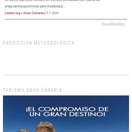
oreja,cariñosa,mimosa pero miedosa,e...
Leales.org » Gran Canaria
|
9.7.2025
PREDICCIÓN METEOROLÓGICA
ADOPCIÓN URGENTE GATA TEROR GRAN CANARIA
El ayuntamiento se va a llevar a Los Gatos callejeros de la zona los próximos
días, ella incluida...
Leales.org » Gran Canaria
|
9.7.2025
TURISMO GRAN CANARIA
Gato manso encontrado