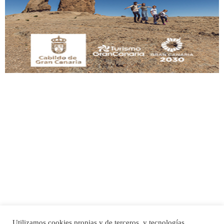
Este gato macho ha aparecido en la calle hace menos de un mes, es muy
manso y extremadamente cari...
Leales.org » Gran Canaria
|
9.7.2025
Adopción urgente
Busco adopción responsable para mi perra. Pastor alemán, hembra, 4 años. Por
motivos personales ...
Leales.org » Gran Canaria
|
6.7.2025
Utilizamos cookies propias y de terceros, y tecnologías