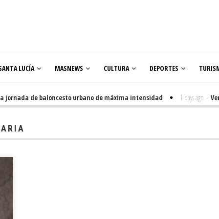
SANTA LUCÍA
MASNEWS
CULTURA
DEPORTES
TURIS
jornada de baloncesto urbano de máxima intensidad
1 days ago
-
Veneguer
olares
NARIA