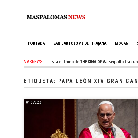
PORTADA
SAN BARTOLOMÉ DE TIRAJANA
MOGÁN
 ago
-
Ale Martín conquista el trono de THE KING OF Valsequillo tras una 
MASNEWS
s ago
-
El túnel de Pino Seco cubrirá el 38% de su consumo con 234 paneles s
ETIQUETA:
PAPA LEÓN XIV GRAN CA
01/06/2026