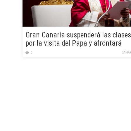
Gran Canaria suspenderá las clases
por la visita del Papa y afrontará
cortes en la GC-1, GC-3 y GC-31
CANAR
0