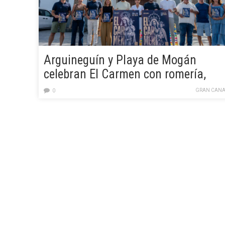
Arguineguín y Playa de Mogán
celebran El Carmen con romería,
tradición marinera y procesiones
GRAN CANA
0
hasta agosto