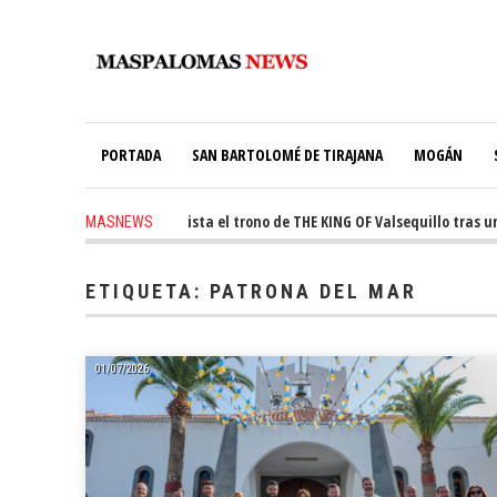
PORTADA
SAN BARTOLOMÉ DE TIRAJANA
MOGÁN
 ago
-
Ale Martín conquista el trono de THE KING OF Valsequillo tras una 
MASNEWS
ETIQUETA:
PATRONA DEL MAR
01/07/2026