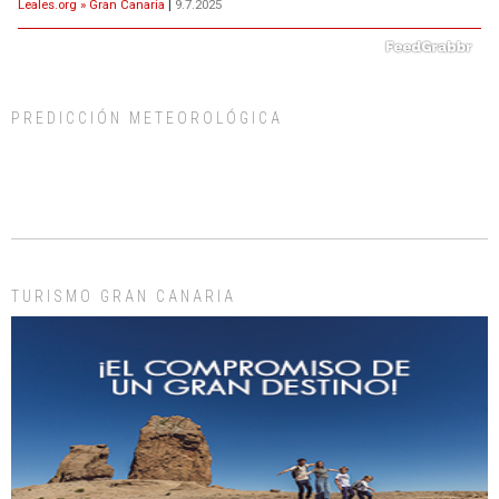
Leales.org » Gran Canaria
|
9.7.2025
PREDICCIÓN METEOROLÓGICA
ADOPCIÓN URGENTE GATA TEROR GRAN CANARIA
El ayuntamiento se va a llevar a Los Gatos callejeros de la zona los próximos
días, ella incluida...
Leales.org » Gran Canaria
|
9.7.2025
TURISMO GRAN CANARIA
Gato manso encontrado
Este gato macho ha aparecido en la calle hace menos de un mes, es muy
manso y extremadamente cari...