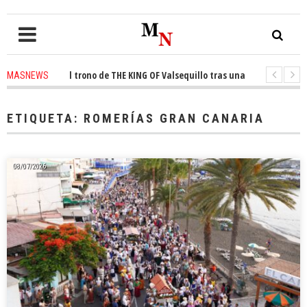
onquista el trono de THE KING OF Valsequillo tras una jornada de balonce
MASNEWS
 denuncian que un solo policía cubre 30 kilómetros de costa en San Bartol
ETIQUETA:
ROMERÍAS GRAN CANARIA
08/07/2026