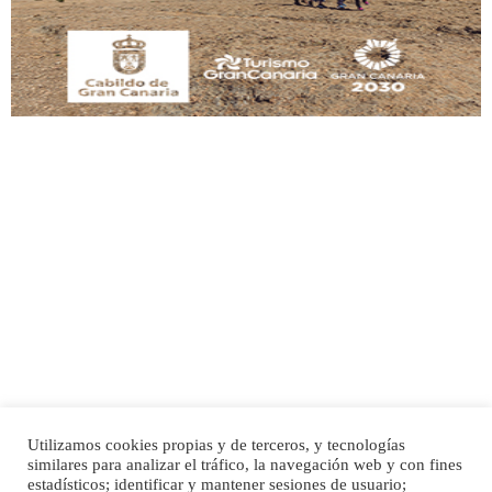
Leales.org » Gran Canaria
|
9.7.2025
Adopción urgente
Busco adopción responsable para mi perra. Pastor alemán, hembra, 4 años. Por
motivos personales ...
Leales.org » Gran Canaria
|
6.7.2025
Utilizamos cookies propias y de terceros, y tecnologías
SHIBA PERDIDO AVDA JOSE MESA Y LOPEZ
similares para analizar el tráfico, la navegación web y con fines
PERRO MACHO RAZA SHIBA CON MICROCHIP PERDIDO HOY 06/07/2025 ZONA
Inicio
Publicidad
Política de privacidad
estadísticos; identificar y mantener sesiones de usuario;