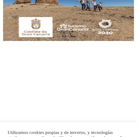
Este gato macho ha aparecido en la calle hace menos de un mes, es muy
manso y extremadamente cari...
Leales.org » Gran Canaria
|
9.7.2025
Adopción urgente
Busco adopción responsable para mi perra. Pastor alemán, hembra, 4 años. Por
motivos personales ...
Leales.org » Gran Canaria
|
6.7.2025
Utilizamos cookies propias y de terceros, y tecnologías
SHIBA PERDIDO AVDA JOSE MESA Y LOPEZ