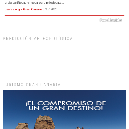
oreja,cariñosa,mimosa pero miedosa,e...
Leales.org » Gran Canaria
|
9.7.2025
PREDICCIÓN METEOROLÓGICA
ADOPCIÓN URGENTE GATA TEROR GRAN CANARIA
El ayuntamiento se va a llevar a Los Gatos callejeros de la zona los próximos
días, ella incluida...
Leales.org » Gran Canaria
|
9.7.2025
TURISMO GRAN CANARIA
Gato manso encontrado