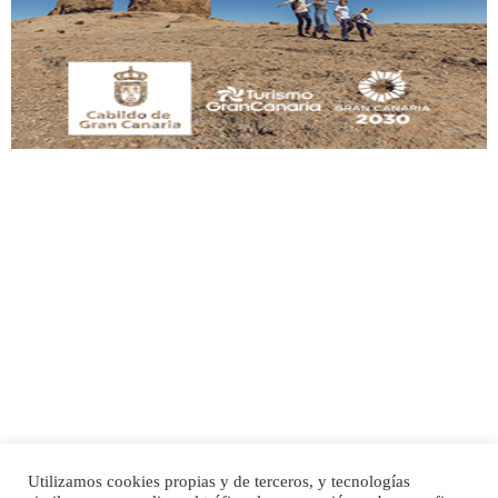
Este gato macho ha aparecido en la calle hace menos de un mes, es muy
manso y extremadamente cari...
Leales.org » Gran Canaria
|
9.7.2025
Adopción urgente
Busco adopción responsable para mi perra. Pastor alemán, hembra, 4 años. Por
motivos personales ...
Leales.org » Gran Canaria
|
6.7.2025
Utilizamos cookies propias y de terceros, y tecnologías
SHIBA PERDIDO AVDA JOSE MESA Y LOPEZ