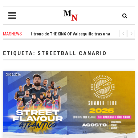
onquista el trono de THE KING OF Valsequillo tras una jornada de balonce
MASNEWS
 denuncian que un solo policía cubre 30 kilómetros de costa en San Bartol
ETIQUETA:
STREETBALL CANARIO
08/07/2026