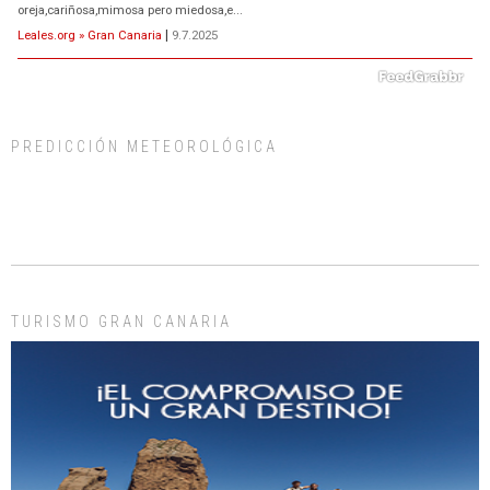
oreja,cariñosa,mimosa pero miedosa,e...
Leales.org » Gran Canaria
|
9.7.2025
PREDICCIÓN METEOROLÓGICA
ADOPCIÓN URGENTE GATA TEROR GRAN CANARIA
El ayuntamiento se va a llevar a Los Gatos callejeros de la zona los próximos
días, ella incluida...
Leales.org » Gran Canaria
|
9.7.2025
TURISMO GRAN CANARIA
Gato manso encontrado