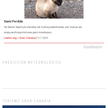
ADOPCIÓN URGENTE GATA TEROR GRAN CANARIA
El ayuntamiento se va a llevar a Los Gatos callejeros de la zona los próximos
días, ella incluida...
Leales.org » Gran Canaria
|
9.7.2025
PREDICCIÓN METEOROLÓGICA
Gato manso encontrado
Este gato macho ha aparecido en la calle hace menos de un mes, es muy
manso y extremadamente cari...
Leales.org » Gran Canaria
|
9.7.2025
TURISMO GRAN CANARIA