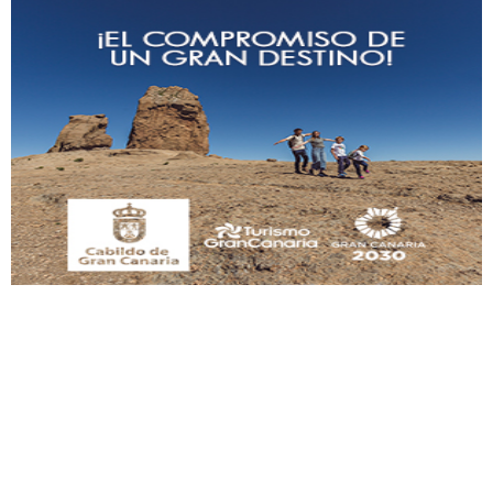
Adopción urgente
Busco adopción responsable para mi perra. Pastor alemán, hembra, 4 años. Por
motivos personales ...
Leales.org » Gran Canaria
|
6.7.2025
SHIBA PERDIDO AVDA JOSE MESA Y LOPEZ
PERRO MACHO RAZA SHIBA CON MICROCHIP PERDIDO HOY 06/07/2025 ZONA
MESA Y LOPEZ. ES MUY ASUSTADIZO
Leales.org » Gran Canaria
|
6.7.2025