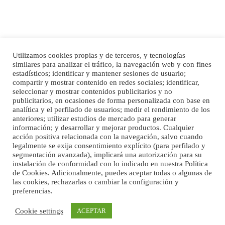
Utilizamos cookies propias y de terceros, y tecnologías
Ninfa perdida
similares para analizar el tráfico, la navegación web y con fines
El día 5 se los perdió una ninfa papillera, asustada tiene miedo a la calle, se
Inicio
Publicidad
Política de privacidad
estadísticos; identificar y mantener sesiones de usuario;
perdió por la zon...
compartir y mostrar contenido en redes sociales; identificar,
Aviso Legal
Cláusula de Cookies
seleccionar y mostrar contenidos publicitarios y no
Leales.org » Gran Canaria
|
6.7.2025
Enlaces de interés
publicitarios, en ocasiones de forma personalizada con base en
analítica y el perfilado de usuarios; medir el rendimiento de los
anteriores; utilizar estudios de mercado para generar
información; y desarrollar y mejorar productos. Cualquier
acción positiva relacionada con la navegación, salvo cuando
legalmente se exija consentimiento explícito (para perfilado y
segmentación avanzada), implicará una autorización para su
instalación de conformidad con lo indicado en nuestra Política
de Cookies. Adicionalmente, puedes aceptar todas o algunas de
Adopcion
las cookies, rechazarlas o cambiar la configuración y
Busco casa de acogida para mi perrita ya que por temas de trabajo no la puedo
preferencias.
©Maspalomas News
tener. Solo gente r...
Leales.org » Gran Canaria
|
4.7.2025
Cookie settings
ACEPTAR