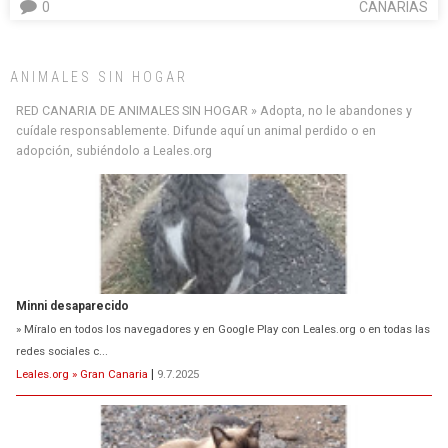
0
CANARIAS
ANIMALES SIN HOGAR
RED CANARIA DE ANIMALES SIN HOGAR » Adopta, no le abandones y
cuídale responsablemente. Difunde aquí un animal perdido o en
adopción, subiéndolo a Leales.org
Siami Perdida
Se llama Siami,es hembra de 4 años,esterilizada con marca de
oreja,cariñosa,mimosa pero miedosa,e...
Leales.org » Gran Canaria
|
9.7.2025