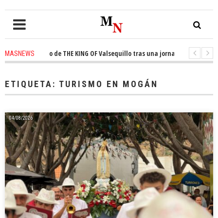
 trono de THE KING OF Valsequillo tras una jornada de baloncesto urbano 
MASNEWS
que un solo policía cubre 30 kilómetros de costa en San Bartolomé de Tira
ETIQUETA:
TURISMO EN MOGÁN
04/08/2026