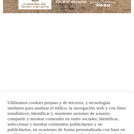
Adopción urgente
Busco adopción responsable para mi perra. Pastor alemán, hembra, 4 años. Por
motivos personales ...
Leales.org » Gran Canaria
|
6.7.2025
Utilizamos cookies propias y de terceros, y tecnologías
SHIBA PERDIDO AVDA JOSE MESA Y LOPEZ
similares para analizar el tráfico, la navegación web y con fines
PERRO MACHO RAZA SHIBA CON MICROCHIP PERDIDO HOY 06/07/2025 ZONA
Inicio
Publicidad
Política de privacidad
estadísticos; identificar y mantener sesiones de usuario;
MESA Y LOPEZ. ES MUY ASUSTADIZO
compartir y mostrar contenido en redes sociales; identificar,
Aviso Legal
Cláusula de Cookies
seleccionar y mostrar contenidos publicitarios y no
Leales.org » Gran Canaria
|
6.7.2025
Enlaces de interés
publicitarios, en ocasiones de forma personalizada con base en