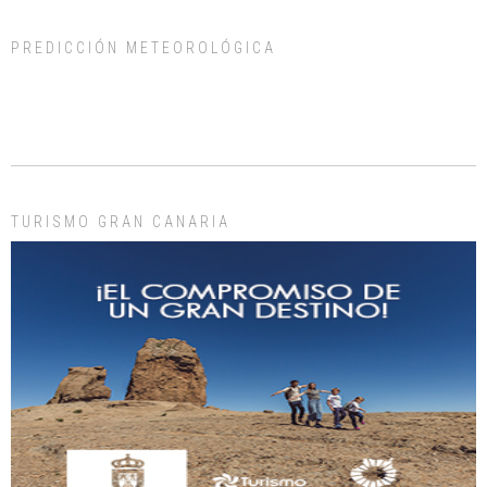
PREDICCIÓN METEOROLÓGICA
ADOPCIÓN URGENTE GATA TEROR GRAN CANARIA
El ayuntamiento se va a llevar a Los Gatos callejeros de la zona los próximos
días, ella incluida...
Leales.org » Gran Canaria
|
9.7.2025
TURISMO GRAN CANARIA
Gato manso encontrado
Este gato macho ha aparecido en la calle hace menos de un mes, es muy
manso y extremadamente cari...
Leales.org » Gran Canaria
|
9.7.2025