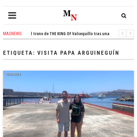
nquista el trono de THE KING OF Valsequillo tras una jornada de balonce
MASNEWS
 denuncian que un solo policía cubre 30 kilómetros de costa en San Bartolo
ETIQUETA:
VISITA PAPA ARGUINEGUÍN
10/06/2026