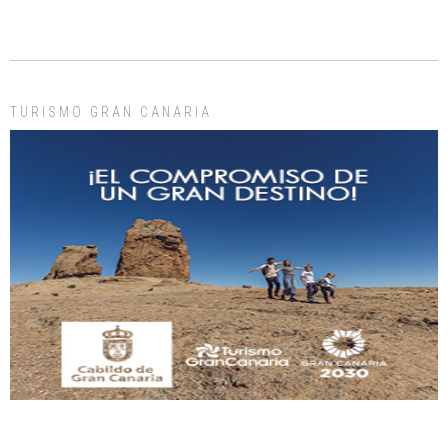
ADOPCIÓN URGENTE GATA TEROR GRAN CANARIA
El ayuntamiento se va a llevar a Los Gatos callejeros de la zona los próximos
días, ella incluida...
Leales.org » Gran Canaria
|
9.7.2025
TURISMO GRAN CANARIA
Gato manso encontrado
Este gato macho ha aparecido en la calle hace menos de un mes, es muy
manso y extremadamente cari...
Leales.org » Gran Canaria
|
9.7.2025