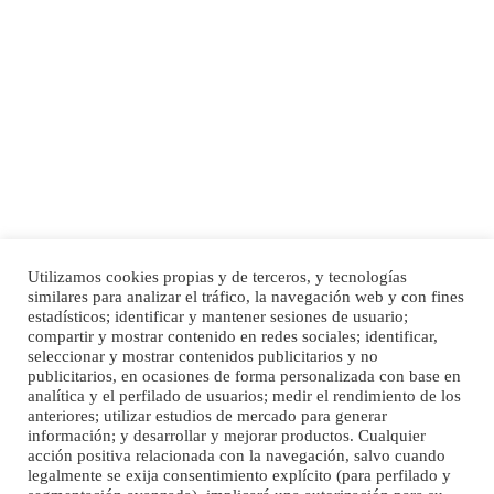
Adopción urgente
Busco adopción responsable para mi perra. Pastor alemán, hembra, 4 años. Por
motivos personales ...
Leales.org » Gran Canaria
|
6.7.2025
Utilizamos cookies propias y de terceros, y tecnologías
SHIBA PERDIDO AVDA JOSE MESA Y LOPEZ
similares para analizar el tráfico, la navegación web y con fines
PERRO MACHO RAZA SHIBA CON MICROCHIP PERDIDO HOY 06/07/2025 ZONA
estadísticos; identificar y mantener sesiones de usuario;
Inicio
Publicidad
Política de privacidad
MESA Y LOPEZ. ES MUY ASUSTADIZO
compartir y mostrar contenido en redes sociales; identificar,
Aviso Legal
Cláusula de Cookies
seleccionar y mostrar contenidos publicitarios y no
Leales.org » Gran Canaria
|
6.7.2025
Enlaces de interés
publicitarios, en ocasiones de forma personalizada con base en
analítica y el perfilado de usuarios; medir el rendimiento de los
anteriores; utilizar estudios de mercado para generar
información; y desarrollar y mejorar productos. Cualquier
acción positiva relacionada con la navegación, salvo cuando
legalmente se exija consentimiento explícito (para perfilado y