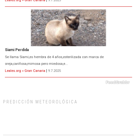
Leales.org » Gran Canaria
|
9.7.2025
ADOPCIÓN URGENTE GATA TEROR GRAN CANARIA
El ayuntamiento se va a llevar a Los Gatos callejeros de la zona los próximos
días, ella incluida...
Leales.org » Gran Canaria
|
9.7.2025
PREDICCIÓN METEOROLÓGICA
Gato manso encontrado
Este gato macho ha aparecido en la calle hace menos de un mes, es muy
manso y extremadamente cari...