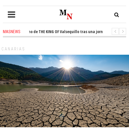
 el trono de THE KING OF Valsequillo tras una jornada de baloncesto urba
MASNEWS
an que un solo policía cubre 30 kilómetros de costa en San Bartolomé de T
CANARIAS