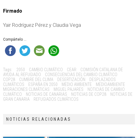
Firmado
Yair Rodríguez Pérez y Claudia Vega
Compártelo ...
Tags:
2050
CAMBIO CLIMÁTICO
CEAR
COMISIÓN CATALANA DE
AYUDA AL REFUGIADO
CONSECUENCIAS DEL CAMBIO CLIMÁTICO
COP28
CUMBRE DEL CLIMA
DESERTIZACIÓN
DESPLAZADOS
CLIMÁTICOS
ESPAÑA EN 2050
MEDIO AMBIENTE
MEDIOAMBIENTE
MIGRACIONES CLIMÁTICAS
MIGUEL PAJARES
NOTICIAS DE CAMBIO
CLIMÁTICO
NOTICIAS DE CANARIAS
NOTICIAS DE COP28
NOTICIAS DE
GRAN CANARIA
REFUGIADOS CLIMÁTICOS
NOTICIAS RELACIONADAS