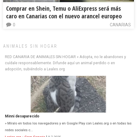
Comprar en Shein, Temu o AliExpress será más
caro en Canarias con el nuevo arancel europeo
0
CANARIAS
ANIMALES SIN HOGAR
Minni desaparecido
» Míralo en todos los navegadores y en Google Play con Leales.org o en todas las
RED CANARIA DE ANIMALES SIN HOGAR » Adopta, no le abandones y
redes sociales c...
cuídale responsablemente. Difunde aquí un animal perdido o en
Leales.org » Gran Canaria
|
9.7.2025
adopción, subiéndolo a Leales.org
Siami Perdida
Se llama Siami,es hembra de 4 años,esterilizada con marca de
oreja,cariñosa,mimosa pero miedosa,e...