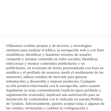
MESA Y LOPEZ. ES MUY ASUSTADIZO
Leales.org » Gran Canaria
|
6.7.2025
Utilizamos cookies propias y de terceros, y tecnologías
Ninfa perdida
similares para analizar el tráfico, la navegación web y con fines
El día 5 se los perdió una ninfa papillera, asustada tiene miedo a la calle, se
estadísticos; identificar y mantener sesiones de usuario;
Inicio
Publicidad
Política de privacidad
compartir y mostrar contenido en redes sociales; identificar,
perdió por la zon...
Aviso Legal
Cláusula de Cookies
seleccionar y mostrar contenidos publicitarios y no
Leales.org » Gran Canaria
|
6.7.2025
Enlaces de interés
publicitarios, en ocasiones de forma personalizada con base en
analítica y el perfilado de usuarios; medir el rendimiento de los
anteriores; utilizar estudios de mercado para generar
información; y desarrollar y mejorar productos. Cualquier
acción positiva relacionada con la navegación, salvo cuando
legalmente se exija consentimiento explícito (para perfilado y
segmentación avanzada), implicará una autorización para su
instalación de conformidad con lo indicado en nuestra Política
de Cookies. Adicionalmente, puedes aceptar todas o algunas de
Adopcion
las cookies, rechazarlas o cambiar la configuración y