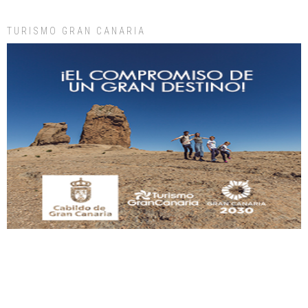
Leales.org » Gran Canaria
|
9.7.2025
TURISMO GRAN CANARIA
Adopción urgente
Busco adopción responsable para mi perra. Pastor alemán, hembra, 4 años. Por
motivos personales ...
Leales.org » Gran Canaria
|
6.7.2025
SHIBA PERDIDO AVDA JOSE MESA Y LOPEZ
PERRO MACHO RAZA SHIBA CON MICROCHIP PERDIDO HOY 06/07/2025 ZONA