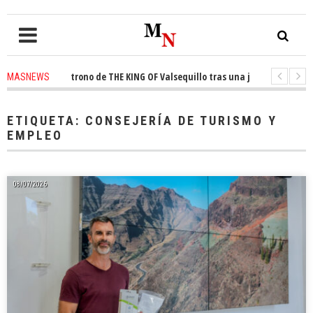
quista el trono de THE KING OF Valsequillo tras una jornada de baloncest
MASNEWS
enuncian que un solo policía cubre 30 kilómetros de costa en San Bartolom
ETIQUETA:
CONSEJERÍA DE TURISMO Y
EMPLEO
08/07/2026