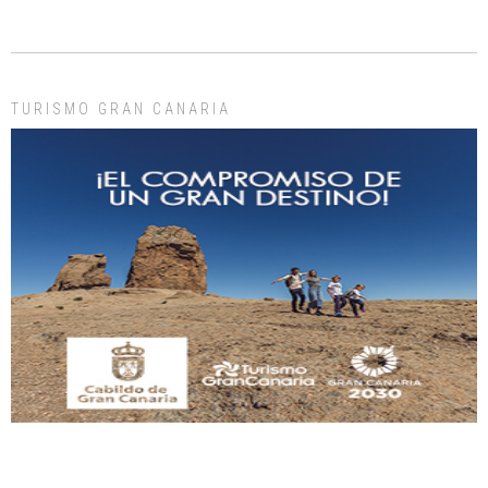
ADOPCIÓN URGENTE GATA TEROR GRAN CANARIA
El ayuntamiento se va a llevar a Los Gatos callejeros de la zona los próximos
días, ella incluida...
Leales.org » Gran Canaria
|
9.7.2025
TURISMO GRAN CANARIA
Gato manso encontrado
Este gato macho ha aparecido en la calle hace menos de un mes, es muy
manso y extremadamente cari...
Leales.org » Gran Canaria
|
9.7.2025