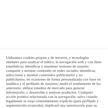
Adopción urgente
Busco adopción responsable para mi perra. Pastor alemán, hembra, 4 años. Por
motivos personales ...
Leales.org » Gran Canaria
|
6.7.2025
Utilizamos cookies propias y de terceros, y tecnologías
SHIBA PERDIDO AVDA JOSE MESA Y LOPEZ
similares para analizar el tráfico, la navegación web y con fines
PERRO MACHO RAZA SHIBA CON MICROCHIP PERDIDO HOY 06/07/2025 ZONA
estadísticos; identificar y mantener sesiones de usuario;
Inicio
Publicidad
Política de privacidad
MESA Y LOPEZ. ES MUY ASUSTADIZO
compartir y mostrar contenido en redes sociales; identificar,
Aviso Legal
Cláusula de Cookies
seleccionar y mostrar contenidos publicitarios y no
Leales.org » Gran Canaria
|
6.7.2025
Enlaces de interés
publicitarios, en ocasiones de forma personalizada con base en
analítica y el perfilado de usuarios; medir el rendimiento de los
anteriores; utilizar estudios de mercado para generar
información; y desarrollar y mejorar productos. Cualquier
acción positiva relacionada con la navegación, salvo cuando
legalmente se exija consentimiento explícito (para perfilado y
segmentación avanzada), implicará una autorización para su