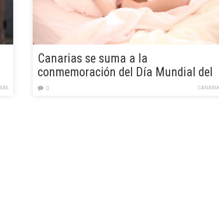
Canarias se suma a la
conmemoración del Día Mundial del
Sueño recordando la importancia
IAS
CANARIA
0
para una buena salud