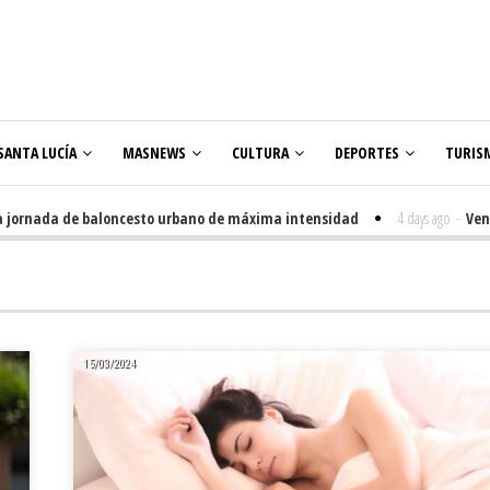
SANTA LUCÍA
MASNEWS
CULTURA
DEPORTES
TURIS
rnada de baloncesto urbano de máxima intensidad
4 days ago
-
Veneguera
lares
15/03/2024