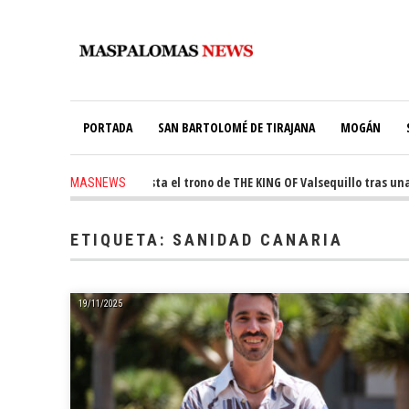
PORTADA
SAN BARTOLOMÉ DE TIRAJANA
MOGÁN
go
-
Ale Martín conquista el trono de THE KING OF Valsequillo tras una jo
MASNEWS
 ago
-
El túnel de Pino Seco cubrirá el 38% de su consumo con 234 paneles so
ETIQUETA:
SANIDAD CANARIA
19/11/2025