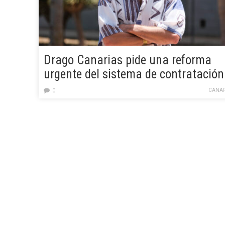
Drago Canarias pide una reforma
urgente del sistema de contratación
en la Sanidad Canaria
CANAR
0