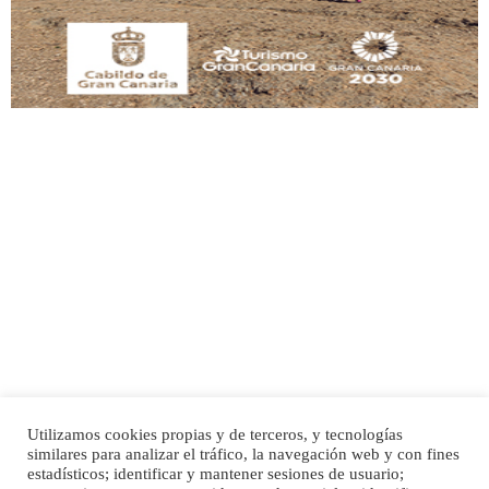
Leales.org » Gran Canaria
|
9.7.2025
Adopción urgente
Busco adopción responsable para mi perra. Pastor alemán, hembra, 4 años. Por
motivos personales ...
Leales.org » Gran Canaria
|
6.7.2025
Utilizamos cookies propias y de terceros, y tecnologías
SHIBA PERDIDO AVDA JOSE MESA Y LOPEZ
similares para analizar el tráfico, la navegación web y con fines
PERRO MACHO RAZA SHIBA CON MICROCHIP PERDIDO HOY 06/07/2025 ZONA
Inicio
Publicidad
Política de privacidad
estadísticos; identificar y mantener sesiones de usuario;