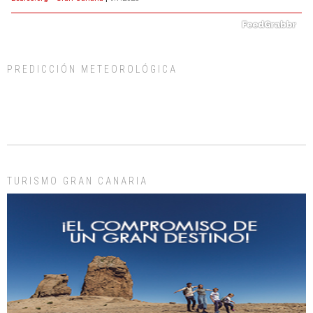
PREDICCIÓN METEOROLÓGICA
ADOPCIÓN URGENTE GATA TEROR GRAN CANARIA
El ayuntamiento se va a llevar a Los Gatos callejeros de la zona los próximos
días, ella incluida...
Leales.org » Gran Canaria
|
9.7.2025
TURISMO GRAN CANARIA
Gato manso encontrado
Este gato macho ha aparecido en la calle hace menos de un mes, es muy
manso y extremadamente cari...