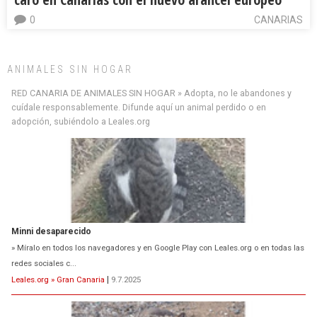
0
CANARIAS
ANIMALES SIN HOGAR
Minni desaparecido
RED CANARIA DE ANIMALES SIN HOGAR » Adopta, no le abandones y
» Míralo en todos los navegadores y en Google Play con Leales.org o en todas las
cuídale responsablemente. Difunde aquí un animal perdido o en
redes sociales c...
adopción, subiéndolo a Leales.org
Leales.org » Gran Canaria
|
9.7.2025
Siami Perdida
Se llama Siami,es hembra de 4 años,esterilizada con marca de
oreja,cariñosa,mimosa pero miedosa,e...
Leales.org » Gran Canaria
|
9.7.2025