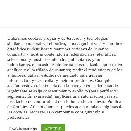
Leales.org » Gran Canaria
|
6.7.2025
Utilizamos cookies propias y de terceros, y tecnologías
similares para analizar el tráfico, la navegación web y con fines
Inicio
Publicidad
Política de privacidad
estadísticos; identificar y mantener sesiones de usuario;
Ninfa perdida
compartir y mostrar contenido en redes sociales; identificar,
Aviso Legal
Cláusula de Cookies
El día 5 se los perdió una ninfa papillera, asustada tiene miedo a la calle, se
seleccionar y mostrar contenidos publicitarios y no
perdió por la zon...
Enlaces de interés
publicitarios, en ocasiones de forma personalizada con base en
Leales.org » Gran Canaria
|
6.7.2025
analítica y el perfilado de usuarios; medir el rendimiento de los
anteriores; utilizar estudios de mercado para generar
información; y desarrollar y mejorar productos. Cualquier
acción positiva relacionada con la navegación, salvo cuando
legalmente se exija consentimiento explícito (para perfilado y
segmentación avanzada), implicará una autorización para su
instalación de conformidad con lo indicado en nuestra Política
de Cookies. Adicionalmente, puedes aceptar todas o algunas de
las cookies, rechazarlas o cambiar la configuración y
Adopcion
preferencias.
©Maspalomas News
Busco casa de acogida para mi perrita ya que por temas de trabajo no la puedo
Cookie settings
ACEPTAR
tener. Solo gente r...