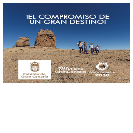
Adopción urgente
Busco adopción responsable para mi perra. Pastor alemán, hembra, 4 años. Por
motivos personales ...
Leales.org » Gran Canaria
|
6.7.2025
SHIBA PERDIDO AVDA JOSE MESA Y LOPEZ
PERRO MACHO RAZA SHIBA CON MICROCHIP PERDIDO HOY 06/07/2025 ZONA
MESA Y LOPEZ. ES MUY ASUSTADIZO