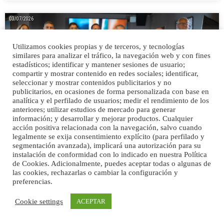
03/07/2026
Utilizamos cookies propias y de terceros, y tecnologías
similares para analizar el tráfico, la navegación web y con fines
estadísticos; identificar y mantener sesiones de usuario;
compartir y mostrar contenido en redes sociales; identificar,
seleccionar y mostrar contenidos publicitarios y no
publicitarios, en ocasiones de forma personalizada con base en
analítica y el perfilado de usuarios; medir el rendimiento de los
anteriores; utilizar estudios de mercado para generar
información; y desarrollar y mejorar productos. Cualquier
acción positiva relacionada con la navegación, salvo cuando
legalmente se exija consentimiento explícito (para perfilado y
MAO Hy-Race Maspalomas lleva el
segmentación avanzada), implicará una autorización para su
instalación de conformidad con lo indicado en nuestra Política
deporte híbrido al sur de Gran Canaria
de Cookies. Adicionalmente, puedes aceptar todas o algunas de
las cookies, rechazarlas o cambiar la configuración y
0
CANARIAS
preferencias.
Cookie settings
ACEPTAR
01/07/2026