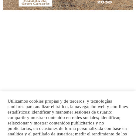
SHIBA PERDIDO AVDA JOSE MESA Y LOPEZ
PERRO MACHO RAZA SHIBA CON MICROCHIP PERDIDO HOY 06/07/2025 ZONA
MESA Y LOPEZ. ES MUY ASUSTADIZO
Leales.org » Gran Canaria
|
6.7.2025
Utilizamos cookies propias y de terceros, y tecnologías
similares para analizar el tráfico, la navegación web y con fines
Inicio
Publicidad
Política de privacidad
estadísticos; identificar y mantener sesiones de usuario;
compartir y mostrar contenido en redes sociales; identificar,
Aviso Legal
Cláusula de Cookies
Ninfa perdida
seleccionar y mostrar contenidos publicitarios y no
El día 5 se los perdió una ninfa papillera, asustada tiene miedo a la calle, se
Enlaces de interés
publicitarios, en ocasiones de forma personalizada con base en
perdió por la zon...
analítica y el perfilado de usuarios; medir el rendimiento de los