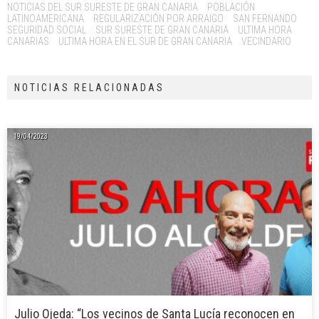
NOTICIAS DEL SUR SURESTE DE GRAN CANARIA
POBLACIÓN
LATINOAMERICANA
REGULARIZACIÓN POR ARRAIGO
SAN FERNANDO
SEGURIDAD SOCIAL
SUR SURESTE DE GRAN CANARIA
ULTIMA HORA
CANARIAS
ULTIMA HORA EN EL SUR DE GRAN CANARIA
VECINDARIO
NOTICIAS RELACIONADAS
19/04/2023
Julio Ojeda: “Los vecinos de Santa Lucía reconocen en