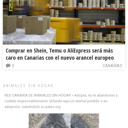
Comprar en Shein, Temu o AliExpress será más
caro en Canarias con el nuevo arancel europeo
0
CANARIAS
ANIMALES SIN HOGAR
RED CANARIA DE ANIMALES SIN HOGAR » Adopta, no le abandones y
Minni desaparecido
cuídale responsablemente. Difunde aquí un animal perdido o en
» Míralo en todos los navegadores y en Google Play con Leales.org o en todas las
adopción, subiéndolo a Leales.org
redes sociales c...
Leales.org » Gran Canaria
|
9.7.2025