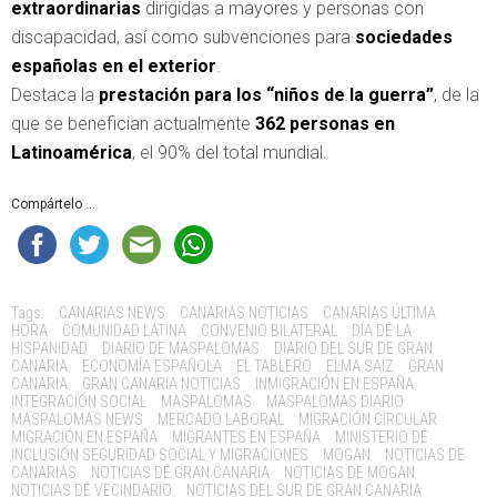
extraordinarias
dirigidas a mayores y personas con
discapacidad, así como subvenciones para
sociedades
españolas en el exterior
.
Destaca la
prestación para los “niños de la guerra”
, de la
que se benefician actualmente
362 personas en
Latinoamérica
, el 90% del total mundial.
Compártelo ...
Tags:
CANARIAS NEWS
CANARIAS NOTICIAS
CANARIAS ÚLTIMA
HORA
COMUNIDAD LATINA
CONVENIO BILATERAL
DÍA DE LA
HISPANIDAD
DIARIO DE MASPALOMAS
DIARIO DEL SUR DE GRAN
CANARIA
ECONOMÍA ESPAÑOLA
EL TABLERO
ELMA SAIZ
GRAN
CANARIA
GRAN CANARIA NOTICIAS
INMIGRACIÓN EN ESPAÑA
INTEGRACIÓN SOCIAL
MASPALOMAS
MASPALOMAS DIARIO
MASPALOMAS NEWS
MERCADO LABORAL
MIGRACIÓN CIRCULAR
MIGRACIÓN EN ESPAÑA
MIGRANTES EN ESPAÑA
MINISTERIO DE
INCLUSIÓN SEGURIDAD SOCIAL Y MIGRACIONES
MOGAN
NOTICIAS DE
CANARIAS
NOTICIAS DE GRAN CANARIA
NOTICIAS DE MOGAN
NOTICIAS DE VECINDARIO
NOTICIAS DEL SUR DE GRAN CANARIA