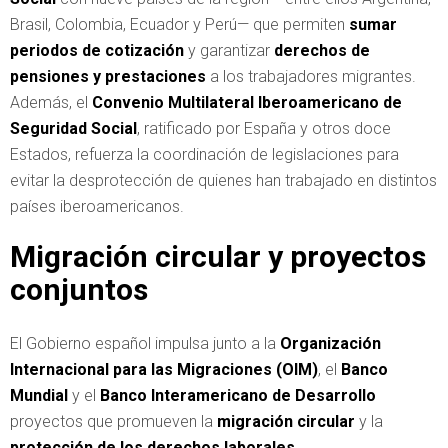
Brasil, Colombia, Ecuador y Perú— que permiten
sumar
periodos de cotización
y garantizar
derechos de
pensiones y prestaciones
a los trabajadores migrantes.
Además, el
Convenio Multilateral Iberoamericano de
Seguridad Social
, ratificado por España y otros doce
Estados, refuerza la coordinación de legislaciones para
evitar la desprotección de quienes han trabajado en distintos
países iberoamericanos.
Migración circular y proyectos
conjuntos
El Gobierno español impulsa junto a la
Organización
Internacional para las Migraciones (OIM)
, el
Banco
Mundial
y el
Banco Interamericano de Desarrollo
proyectos que promueven la
migración circular
y la
protección de los derechos laborales
.