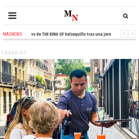
a el trono de THE KING OF Valsequillo tras una jornada de baloncesto urb
MASNEWS
ian que un solo policía cubre 30 kilómetros de costa en San Bartolomé de T
CANARIAS