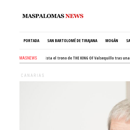
PORTADA
SAN BARTOLOMÉ DE TIRAJANA
MOGÁN
S
-
Ale Martín conquista el trono de THE KING OF Valsequillo tras una jor
MASNEWS
go
-
El túnel de Pino Seco cubrirá el 38% de su consumo con 234 paneles sola
CANARIAS