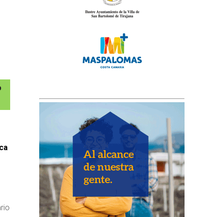
n
ica
rio