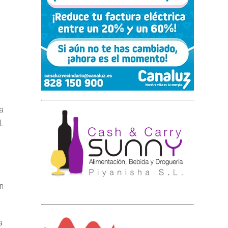
a
.
n
a