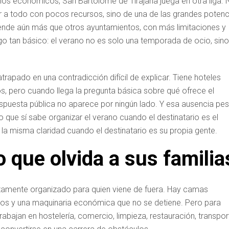
os económicos, San Bartolomé de Tirajana juega en otra liga. 
r a todo con pocos recursos, sino de una de las grandes potenc
rende aún más que otros ayuntamientos, con más limitaciones y
o tan básico: el verano no es solo una temporada de ocio, sino
trapado en una contradicción difícil de explicar. Tiene hoteles
nos, pero cuando llega la pregunta básica sobre qué ofrece el
respuesta pública no aparece por ningún lado. Y esa ausencia pe
ue sí sabe organizar el verano cuando el destinatario es el
 la misma claridad cuando el destinatario es su propia gente.
o que olvida a sus familia
ctamente organizado para quien viene de fuera. Hay camas
ventos y una maquinaria económica que no se detiene. Pero para
abajan en hostelería, comercio, limpieza, restauración, transpor