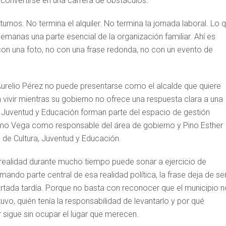
 convertirse en una carrera de obstáculos.
urnos. No termina el alquiler. No termina la jornada laboral. Lo 
emanas una parte esencial de la organización familiar. Ahí es
on una foto, no con una frase redonda, no con un evento de
 Aurelio Pérez no puede presentarse como el alcalde que quiere
 vivir mientras su gobierno no ofrece una respuesta clara a una
 Juventud y Educación forman parte del espacio de gestión
lamo Vega como responsable del área de gobierno y Pino Esther
de Cultura, Juventud y Educación.
la realidad durante mucho tiempo puede sonar a ejercicio de
mando parte central de esa realidad política, la frase deja de se
rtada tardía. Porque no basta con reconocer que el municipio n
tuvo, quién tenía la responsabilidad de levantarlo y por qué
r sigue sin ocupar el lugar que merecen.