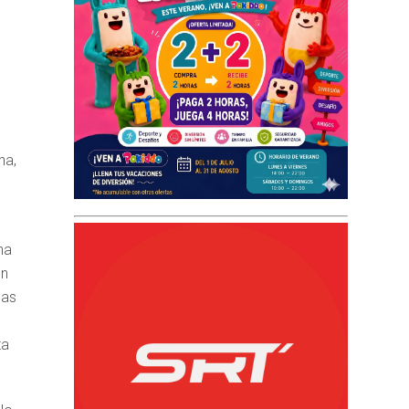
na,
ha
én
las
ta