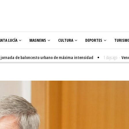
ANTA LUCÍA
MASNEWS
CULTURA
DEPORTES
TURISM
nada de baloncesto urbano de máxima intensidad
1 days ago
-
Veneguera c
res