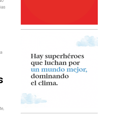
No
ias
sa
s
te,