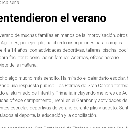
lica seria.
entendieron el verano
 verano de muchas familias en manos de la improvisación, otros
 Agüimes, por ejemplo, ha abierto inscripciones para campus
e 4 a 14 años, con actividades deportivas, talleres, piscina, coci
a facilitar la conciliación familiar. Además, ofrece horario
iete de la mañana.
cho algo mucho más sencillo. Ha mirado el calendario escolar, 
anizado una respuesta pública. Las Palmas de Gran Canaria tambi
do al alumnado de Infantil y Primaria, incluyendo menores de Au
cas ofrece campamento juvenil en el Garañón y actividades de
tes escuelas deportivas de verano durante julio y agosto. San
ados al deporte, la educación y la conciliación.