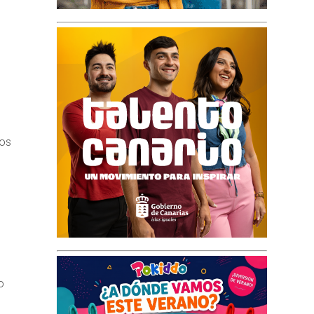
tos
o