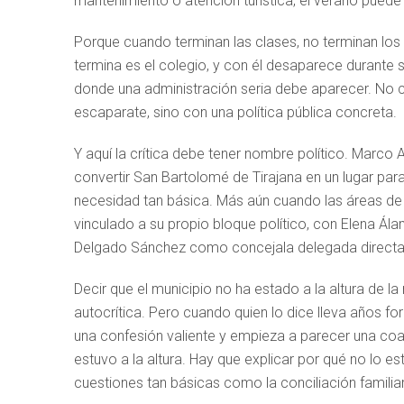
mantenimiento o atención turística, el verano puede
Porque cuando terminan las clases, no terminan los t
termina es el colegio, y con él desaparece durante s
donde una administración seria debe aparecer. No c
escaparate, sino con una política pública concreta.
Y aquí la crítica debe tener nombre político. Marco
convertir San Bartolomé de Tirajana en un lugar para
necesidad tan básica. Más aún cuando las áreas de
vinculado a su propio bloque político, con Elena Á
Delgado Sánchez como concejala delegada directa 
Decir que el municipio no ha estado a la altura de 
autocrítica. Pero cuando quien lo dice lleva años for
una confesión valiente y empieza a parecer una coa
estuvo a la altura. Hay que explicar por qué no lo es
cuestiones tan básicas como la conciliación familia