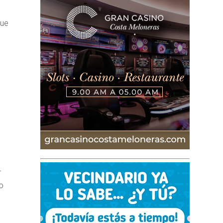
que
r
o