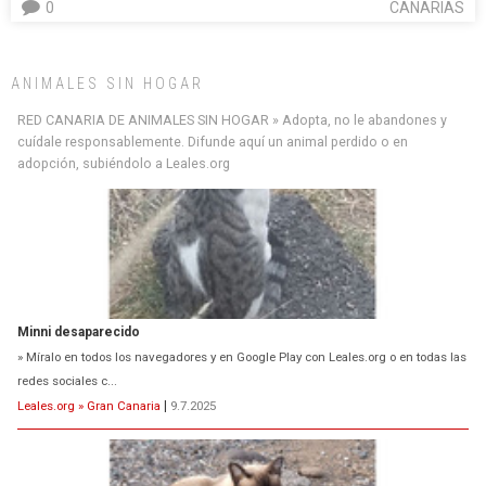
0
CANARIAS
ANIMALES SIN HOGAR
Minni desaparecido
RED CANARIA DE ANIMALES SIN HOGAR » Adopta, no le abandones y
» Míralo en todos los navegadores y en Google Play con Leales.org o en todas las
cuídale responsablemente. Difunde aquí un animal perdido o en
redes sociales c...
adopción, subiéndolo a Leales.org
Leales.org » Gran Canaria
|
9.7.2025
Siami Perdida
Se llama Siami,es hembra de 4 años,esterilizada con marca de
oreja,cariñosa,mimosa pero miedosa,e...
Leales.org » Gran Canaria
|
9.7.2025