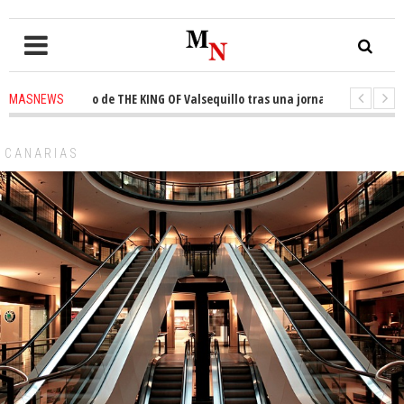
 el trono de THE KING OF Valsequillo tras una jornada de baloncesto urba
MASNEWS
an que un solo policía cubre 30 kilómetros de costa en San Bartolomé de Ti
CANARIAS