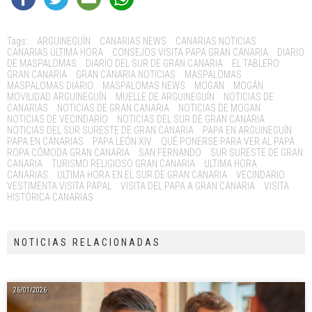
Tags:
ARGUINEGUÍN
CANARIAS NEWS
CANARIAS NOTICIAS
CANARIAS ÚLTIMA HORA
CONSEJOS VISITA PAPA GRAN CANARIA
DIARIO
DE MASPALOMAS
DIARIO DEL SUR DE GRAN CANARIA
EL TABLERO
GRAN CANARIA
GRAN CANARIA NOTICIAS
MASPALOMAS
MASPALOMAS DIARIO
MASPALOMAS NEWS
MOGAN
MOGÁN
MOVILIDAD ARGUINEGUÍN
MUELLE DE ARGUINEGUÍN
NOTICIAS DE
CANARIAS
NOTICIAS DE GRAN CANARIA
NOTICIAS DE MOGAN
NOTICIAS DE VECINDARIO
NOTICIAS DEL SUR DE GRAN CANARIA
NOTICIAS DEL SUR SURESTE DE GRAN CANARIA
PAPA EN ARGUINEGUÍN
PAPA EN CANARIAS
PAPA LEÓN XIV
QUÉ PONERSE PARA VER AL PAPA
ROPA CÓMODA GRAN CANARIA
SAN FERNANDO
SUR SURESTE DE GRAN
CANARIA
TURISMO RELIGIOSO GRAN CANARIA
ULTIMA HORA
CANARIAS
ULTIMA HORA EN EL SUR DE GRAN CANARIA
VECINDARIO
VESTIMENTA VISITA PAPAL
VISITA DEL PAPA A GRAN CANARIA
VISITA
HISTÓRICA CANARIAS
NOTICIAS RELACIONADAS
26/01/2026