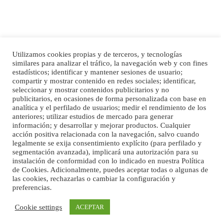
Utilizamos cookies propias y de terceros, y tecnologías
similares para analizar el tráfico, la navegación web y con fines
Inicio
Publicidad
Política de privacidad
estadísticos; identificar y mantener sesiones de usuario;
Ninfa perdida
compartir y mostrar contenido en redes sociales; identificar,
Aviso Legal
Cláusula de Cookies
El día 5 se los perdió una ninfa papillera, asustada tiene miedo a la calle, se
seleccionar y mostrar contenidos publicitarios y no
perdió por la zon...
Enlaces de interés
publicitarios, en ocasiones de forma personalizada con base en
Leales.org » Gran Canaria
|
6.7.2025
analítica y el perfilado de usuarios; medir el rendimiento de los
anteriores; utilizar estudios de mercado para generar
información; y desarrollar y mejorar productos. Cualquier
acción positiva relacionada con la navegación, salvo cuando
legalmente se exija consentimiento explícito (para perfilado y
segmentación avanzada), implicará una autorización para su
instalación de conformidad con lo indicado en nuestra Política
de Cookies. Adicionalmente, puedes aceptar todas o algunas de
las cookies, rechazarlas o cambiar la configuración y
Adopcion
preferencias.
©Maspalomas News
Busco casa de acogida para mi perrita ya que por temas de trabajo no la puedo
Cookie settings
ACEPTAR
tener. Solo gente r...
Leales.org » Gran Canaria
|
4.7.2025