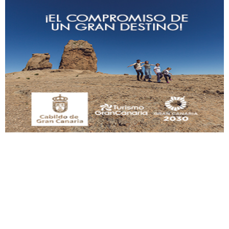
Adopción urgente
Busco adopción responsable para mi perra. Pastor alemán, hembra, 4 años. Por
motivos personales ...
Leales.org » Gran Canaria
|
6.7.2025
SHIBA PERDIDO AVDA JOSE MESA Y LOPEZ
PERRO MACHO RAZA SHIBA CON MICROCHIP PERDIDO HOY 06/07/2025 ZONA
MESA Y LOPEZ. ES MUY ASUSTADIZO
Leales.org » Gran Canaria
|
6.7.2025