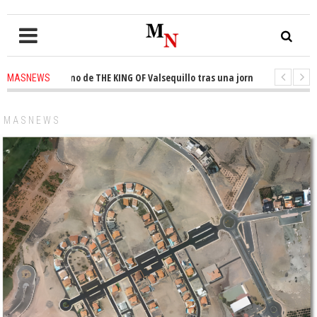
a el trono de THE KING OF Valsequillo tras una jornada de baloncesto ur
MASNEWS
ian que un solo policía cubre 30 kilómetros de costa en San Bartolomé de 
MASNEWS