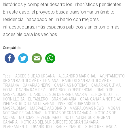
históricos y completar desarrollos urbanísticos pendientes.
En este caso, el proyecto busca transformar un ámbito
residencial inacabado en un barrio con mejores
infraestructuras, más espacios públicos y un entorno más
accesible para los vecinos.
Compártelo ...
Tags:
ACCESIBILIDAD URBANA
ALEJANDRO MARICHAL
AYUNTAMIENTO
DE SAN BARTOLOMÉ DE TIRAJANA
BARRIOS SAN BARTOLOMÉ DE
TIRAJANA
CANARIAS NEWS
CANARIAS NOTICIAS
CANARIAS ÚLTIMA
HORA
DAVINIA RAMÍREZ
DESARROLLO RESIDENCIAL
DIARIO DE
MASPALOMAS
DIARIO DEL SUR DE GRAN CANARIA
EL HORNILLO
EL
HORNILLO 3A
EL TABLERO
GRAN CANARIA
GRAN CANARIA NOTICIAS
INFRAESTRUCTURAS URBANAS
INVERSIÓN URBANÍSTICA
MASPALOMAS
MASPALOMAS DIARIO
MASPALOMAS NEWS
MOGAN
NOTICIAS DE CANARIAS
NOTICIAS DE GRAN CANARIA
NOTICIAS DE
MOGAN
NOTICIAS DE VECINDARIO
NOTICIAS DEL SUR DE GRAN
CANARIA
NOTICIAS DEL SUR SURESTE DE GRAN CANARIA
PLANEAMIENTO URBANÍSTICO
SAN FERNANDO
SUELO RESIDENCIAL