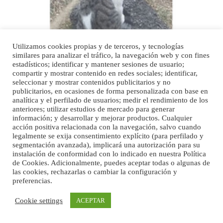
Utilizamos cookies propias y de terceros, y tecnologías
similares para analizar el tráfico, la navegación web y con fines
Minni desaparecido
estadísticos; identificar y mantener sesiones de usuario;
» Míralo en todos los navegadores y en Google Play con Leales.org o en todas las
compartir y mostrar contenido en redes sociales; identificar,
redes sociales c...
seleccionar y mostrar contenidos publicitarios y no
Leales.org » Gran Canaria
|
9.7.2025
publicitarios, en ocasiones de forma personalizada con base en
analítica y el perfilado de usuarios; medir el rendimiento de los
anteriores; utilizar estudios de mercado para generar
información; y desarrollar y mejorar productos. Cualquier
acción positiva relacionada con la navegación, salvo cuando
legalmente se exija consentimiento explícito (para perfilado y
segmentación avanzada), implicará una autorización para su
instalación de conformidad con lo indicado en nuestra Política
de Cookies. Adicionalmente, puedes aceptar todas o algunas de
Siami Perdida
las cookies, rechazarlas o cambiar la configuración y
preferencias.
Se llama Siami,es hembra de 4 años,esterilizada con marca de
oreja,cariñosa,mimosa pero miedosa,e...
Cookie settings
ACEPTAR
Leales.org » Gran Canaria
|
9.7.2025