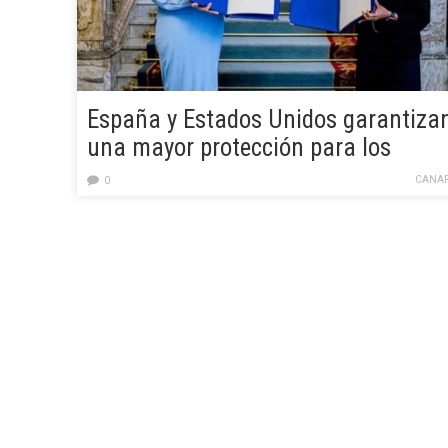
España y Estados Unidos garantiza
una mayor protección para los
trabajadores con el nuevo Convenio
CANAR
0
de Seguridad Social