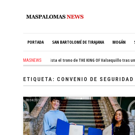
PORTADA
SAN BARTOLOMÉ DE TIRAJANA
MOGÁN
 ago
-
Ale Martín conquista el trono de THE KING OF Valsequillo tras una 
MASNEWS
s ago
-
El túnel de Pino Seco cubrirá el 38% de su consumo con 234 paneles s
ETIQUETA:
CONVENIO DE SEGURIDAD
08/04/2024