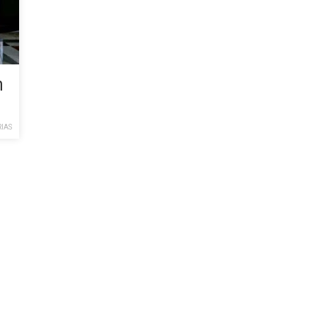
n
IAS