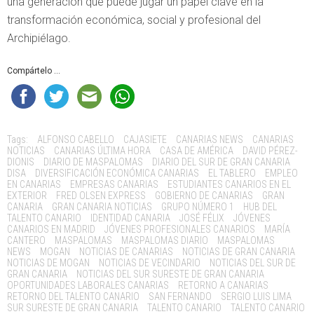
una generación que puede jugar un papel clave en la
transformación económica, social y profesional del
Archipiélago.
Compártelo ...
Tags:
ALFONSO CABELLO
CAJASIETE
CANARIAS NEWS
CANARIAS
NOTICIAS
CANARIAS ÚLTIMA HORA
CASA DE AMÉRICA
DAVID PÉREZ-
DIONIS
DIARIO DE MASPALOMAS
DIARIO DEL SUR DE GRAN CANARIA
DISA
DIVERSIFICACIÓN ECONÓMICA CANARIAS
EL TABLERO
EMPLEO
EN CANARIAS
EMPRESAS CANARIAS
ESTUDIANTES CANARIOS EN EL
EXTERIOR
FRED OLSEN EXPRESS
GOBIERNO DE CANARIAS
GRAN
CANARIA
GRAN CANARIA NOTICIAS
GRUPO NÚMERO 1
HUB DEL
TALENTO CANARIO
IDENTIDAD CANARIA
JOSÉ FÉLIX
JÓVENES
CANARIOS EN MADRID
JÓVENES PROFESIONALES CANARIOS
MARÍA
CANTERO
MASPALOMAS
MASPALOMAS DIARIO
MASPALOMAS
NEWS
MOGAN
NOTICIAS DE CANARIAS
NOTICIAS DE GRAN CANARIA
NOTICIAS DE MOGAN
NOTICIAS DE VECINDARIO
NOTICIAS DEL SUR DE
GRAN CANARIA
NOTICIAS DEL SUR SURESTE DE GRAN CANARIA
OPORTUNIDADES LABORALES CANARIAS
RETORNO A CANARIAS
RETORNO DEL TALENTO CANARIO
SAN FERNANDO
SERGIO LUIS LIMA
SUR SURESTE DE GRAN CANARIA
TALENTO CANARIO
TALENTO CANARIO