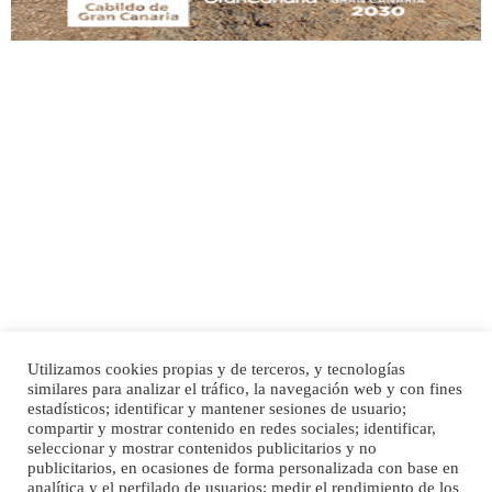
Adopción urgente
Busco adopción responsable para mi perra. Pastor alemán, hembra, 4 años. Por
motivos personales ...
Leales.org » Gran Canaria
|
6.7.2025
Utilizamos cookies propias y de terceros, y tecnologías
SHIBA PERDIDO AVDA JOSE MESA Y LOPEZ
similares para analizar el tráfico, la navegación web y con fines
PERRO MACHO RAZA SHIBA CON MICROCHIP PERDIDO HOY 06/07/2025 ZONA
Inicio
Publicidad
Política de privacidad
estadísticos; identificar y mantener sesiones de usuario;
MESA Y LOPEZ. ES MUY ASUSTADIZO
compartir y mostrar contenido en redes sociales; identificar,
Aviso Legal
Cláusula de Cookies
seleccionar y mostrar contenidos publicitarios y no
Leales.org » Gran Canaria
|
6.7.2025
Enlaces de interés
publicitarios, en ocasiones de forma personalizada con base en
analítica y el perfilado de usuarios; medir el rendimiento de los