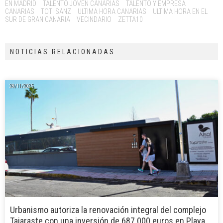
EN MADRID
TALENTO JOVEN CANARIAS
TALENTO Y EMPRESA
CANARIAS
TOTI SANZ
ULTIMA HORA CANARIAS
ULTIMA HORA EN EL
SUR DE GRAN CANARIA
VECINDARIO
ZETTA10
NOTICIAS RELACIONADAS
28/11/2025
Urbanismo autoriza la renovación integral del complejo
Tajaraste con una inversión de 687.000 euros en Playa