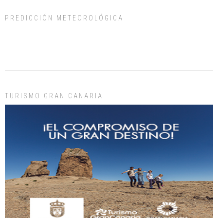
PREDICCIÓN METEOROLÓGICA
ADOPCIÓN URGENTE GATA TEROR GRAN CANARIA
El ayuntamiento se va a llevar a Los Gatos callejeros de la zona los próximos
días, ella incluida...
Leales.org » Gran Canaria
|
9.7.2025
TURISMO GRAN CANARIA
Gato manso encontrado
Este gato macho ha aparecido en la calle hace menos de un mes, es muy
manso y extremadamente cari...
Leales.org » Gran Canaria
|
9.7.2025