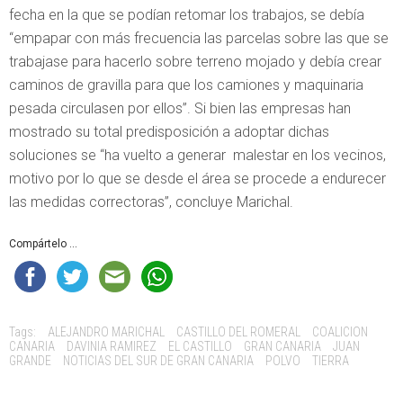
fecha en la que se podían retomar los trabajos, se debía
“empapar con más frecuencia las parcelas sobre las que se
trabajase para hacerlo sobre terreno mojado y debía crear
caminos de gravilla para que los camiones y maquinaria
pesada circulasen por ellos”. Si bien las empresas han
mostrado su total predisposición a adoptar dichas
soluciones se “ha vuelto a generar malestar en los vecinos,
motivo por lo que se desde el área se procede a endurecer
las medidas correctoras”, concluye Marichal.
Compártelo ...
Tags:
ALEJANDRO MARICHAL
CASTILLO DEL ROMERAL
COALICION
CANARIA
DAVINIA RAMIREZ
EL CASTILLO
GRAN CANARIA
JUAN
GRANDE
NOTICIAS DEL SUR DE GRAN CANARIA
POLVO
TIERRA