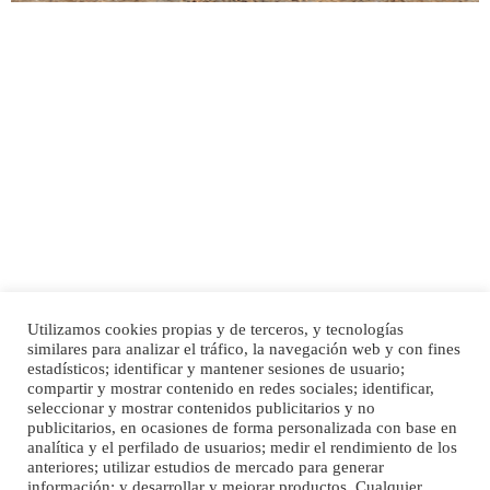
Adopción urgente
Busco adopción responsable para mi perra. Pastor alemán, hembra, 4 años. Por
motivos personales ...
Leales.org » Gran Canaria
|
6.7.2025
Utilizamos cookies propias y de terceros, y tecnologías
SHIBA PERDIDO AVDA JOSE MESA Y LOPEZ
similares para analizar el tráfico, la navegación web y con fines
PERRO MACHO RAZA SHIBA CON MICROCHIP PERDIDO HOY 06/07/2025 ZONA
Inicio
Publicidad
Política de privacidad
estadísticos; identificar y mantener sesiones de usuario;
MESA Y LOPEZ. ES MUY ASUSTADIZO
compartir y mostrar contenido en redes sociales; identificar,
Aviso Legal
Cláusula de Cookies
seleccionar y mostrar contenidos publicitarios y no
Leales.org » Gran Canaria
|
6.7.2025
Enlaces de interés
publicitarios, en ocasiones de forma personalizada con base en
analítica y el perfilado de usuarios; medir el rendimiento de los
anteriores; utilizar estudios de mercado para generar
información; y desarrollar y mejorar productos. Cualquier