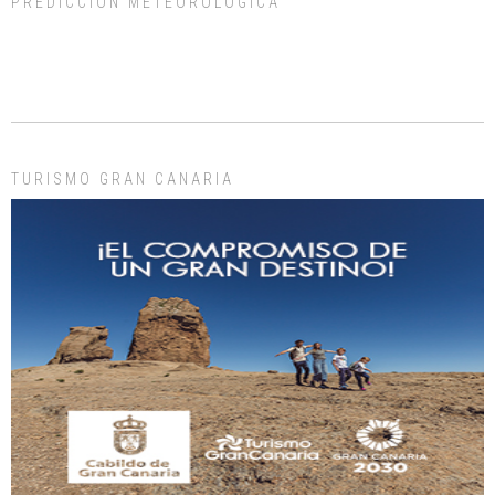
PREDICCIÓN METEOROLÓGICA
ADOPCIÓN URGENTE GATA TEROR GRAN CANARIA
El ayuntamiento se va a llevar a Los Gatos callejeros de la zona los próximos
días, ella incluida...
Leales.org » Gran Canaria
|
9.7.2025
TURISMO GRAN CANARIA
Gato manso encontrado
Este gato macho ha aparecido en la calle hace menos de un mes, es muy
manso y extremadamente cari...
Leales.org » Gran Canaria
|
9.7.2025