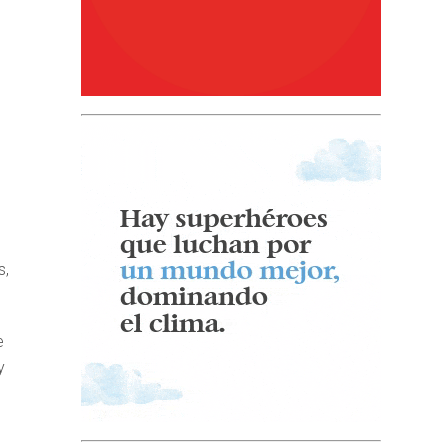
s,
e
y