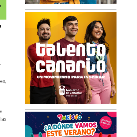
n
r
es,
e
 las