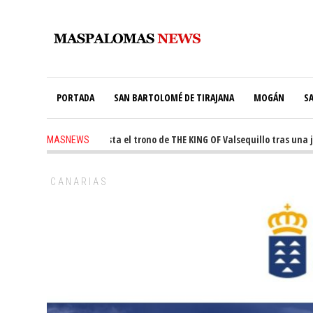
PORTADA
SAN BARTOLOMÉ DE TIRAJANA
MOGÁN
S
-
Ale Martín conquista el trono de THE KING OF Valsequillo tras una jorn
MASNEWS
o
-
El túnel de Pino Seco cubrirá el 38% de su consumo con 234 paneles solar
CANARIAS