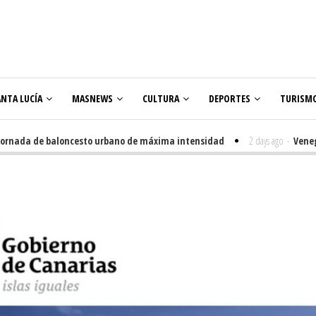
ANTA LUCÍA
MASNEWS
CULTURA
DEPORTES
TURISM
ada de baloncesto urbano de máxima intensidad
2 days ago
-
Veneguera ce
es