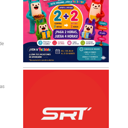
de
tas