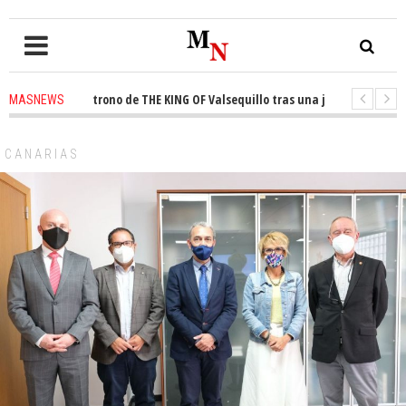
quista el trono de THE KING OF Valsequillo tras una jornada de baloncest
MASNEWS
enuncian que un solo policía cubre 30 kilómetros de costa en San Bartolom
CANARIAS