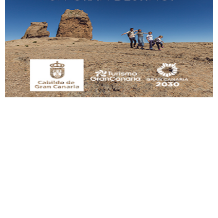
Gato manso encontrado
Este gato macho ha aparecido en la calle hace menos de un mes, es muy
manso y extremadamente cari...
Leales.org » Gran Canaria
|
9.7.2025
Adopción urgente
Busco adopción responsable para mi perra. Pastor alemán, hembra, 4 años. Por
motivos personales ...
Leales.org » Gran Canaria
|
6.7.2025