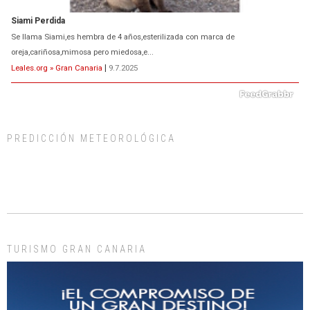
Siami Perdida
Se llama Siami,es hembra de 4 años,esterilizada con marca de
oreja,cariñosa,mimosa pero miedosa,e...
Leales.org » Gran Canaria
|
9.7.2025
PREDICCIÓN METEOROLÓGICA
ADOPCIÓN URGENTE GATA TEROR GRAN CANARIA
El ayuntamiento se va a llevar a Los Gatos callejeros de la zona los próximos
días, ella incluida...
Leales.org » Gran Canaria
|
9.7.2025
TURISMO GRAN CANARIA