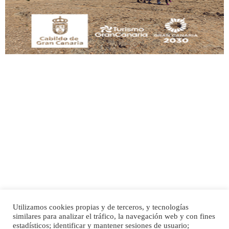
Leales.org » Gran Canaria
|
9.7.2025
Adopción urgente
Busco adopción responsable para mi perra. Pastor alemán, hembra, 4 años. Por
motivos personales ...
Leales.org » Gran Canaria
|
6.7.2025
Utilizamos cookies propias y de terceros, y tecnologías
SHIBA PERDIDO AVDA JOSE MESA Y LOPEZ
similares para analizar el tráfico, la navegación web y con fines
PERRO MACHO RAZA SHIBA CON MICROCHIP PERDIDO HOY 06/07/2025 ZONA
Inicio
Publicidad
Política de privacidad
estadísticos; identificar y mantener sesiones de usuario;