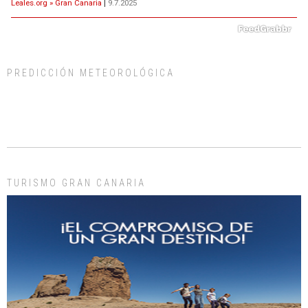
Leales.org » Gran Canaria
|
9.7.2025
PREDICCIÓN METEOROLÓGICA
ADOPCIÓN URGENTE GATA TEROR GRAN CANARIA
El ayuntamiento se va a llevar a Los Gatos callejeros de la zona los próximos
días, ella incluida...
Leales.org » Gran Canaria
|
9.7.2025
TURISMO GRAN CANARIA
Gato manso encontrado
Este gato macho ha aparecido en la calle hace menos de un mes, es muy
manso y extremadamente cari...