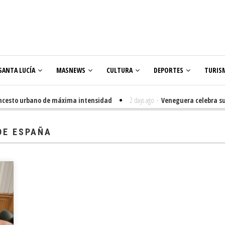
SANTA LUCÍA
MASNEWS
CULTURA
DEPORTES
TURIS
sto urbano de máxima intensidad
2 days ago
-
Veneguera celebra sus Fies
DE ESPAÑA