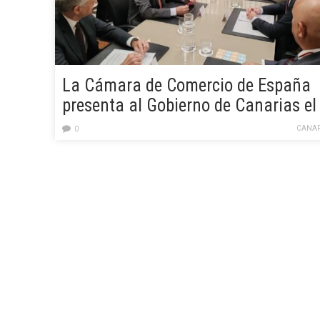
La Cámara de Comercio de España
presenta al Gobierno de Canarias el
proyecto de la Asociación
CANAR
0
Iberoafricana de Cámaras de
Comercio