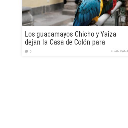
Los guacamayos Chicho y Yaiza
dejan la Casa de Colón para
garantizar su bienestar
GRAN CANA
0