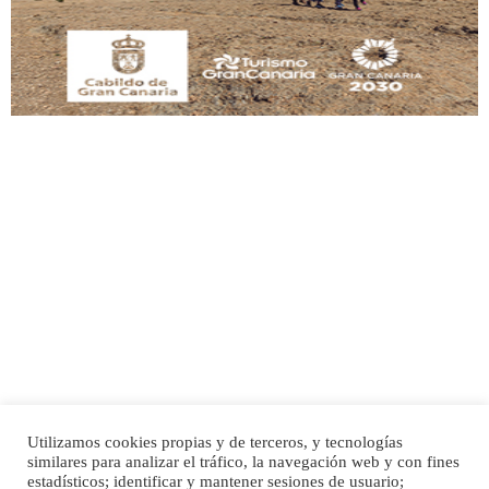
Leales.org » Gran Canaria
|
9.7.2025
Adopción urgente
Busco adopción responsable para mi perra. Pastor alemán, hembra, 4 años. Por
motivos personales ...
Leales.org » Gran Canaria
|
6.7.2025
Utilizamos cookies propias y de terceros, y tecnologías
SHIBA PERDIDO AVDA JOSE MESA Y LOPEZ
similares para analizar el tráfico, la navegación web y con fines
PERRO MACHO RAZA SHIBA CON MICROCHIP PERDIDO HOY 06/07/2025 ZONA
Inicio
Publicidad
Política de privacidad
estadísticos; identificar y mantener sesiones de usuario;