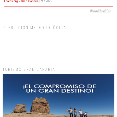
Leales.org » Gran Canaria
|
9.7.2025
PREDICCIÓN METEOROLÓGICA
ADOPCIÓN URGENTE GATA TEROR GRAN CANARIA
El ayuntamiento se va a llevar a Los Gatos callejeros de la zona los próximos
días, ella incluida...
Leales.org » Gran Canaria
|
9.7.2025
TURISMO GRAN CANARIA
Gato manso encontrado
Este gato macho ha aparecido en la calle hace menos de un mes, es muy
manso y extremadamente cari...