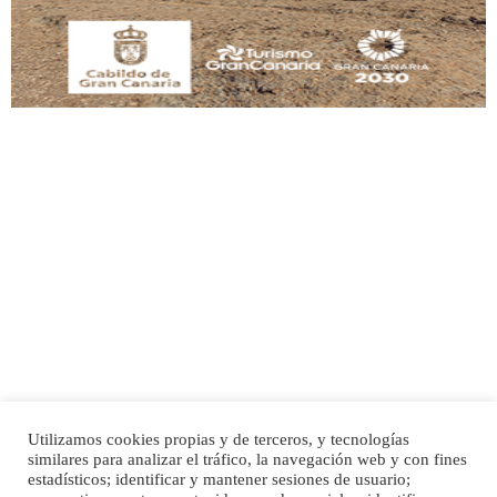
Leales.org » Gran Canaria
|
9.7.2025
Adopción urgente
Busco adopción responsable para mi perra. Pastor alemán, hembra, 4 años. Por
motivos personales ...
Leales.org » Gran Canaria
|
6.7.2025
Utilizamos cookies propias y de terceros, y tecnologías
SHIBA PERDIDO AVDA JOSE MESA Y LOPEZ
similares para analizar el tráfico, la navegación web y con fines
PERRO MACHO RAZA SHIBA CON MICROCHIP PERDIDO HOY 06/07/2025 ZONA
Inicio
Publicidad
Política de privacidad
estadísticos; identificar y mantener sesiones de usuario;
MESA Y LOPEZ. ES MUY ASUSTADIZO