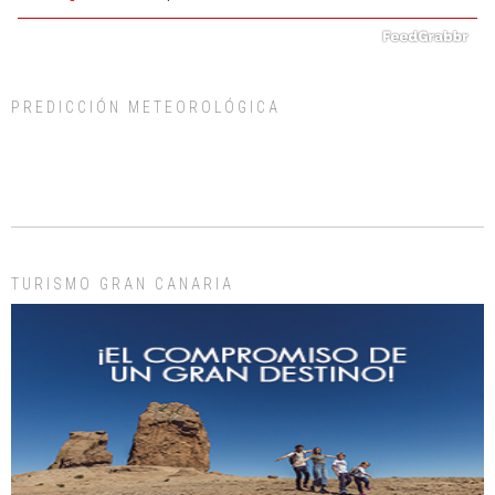
PREDICCIÓN METEOROLÓGICA
ADOPCIÓN URGENTE GATA TEROR GRAN CANARIA
El ayuntamiento se va a llevar a Los Gatos callejeros de la zona los próximos
días, ella incluida...
Leales.org » Gran Canaria
|
9.7.2025
TURISMO GRAN CANARIA
Gato manso encontrado
Este gato macho ha aparecido en la calle hace menos de un mes, es muy
manso y extremadamente cari...