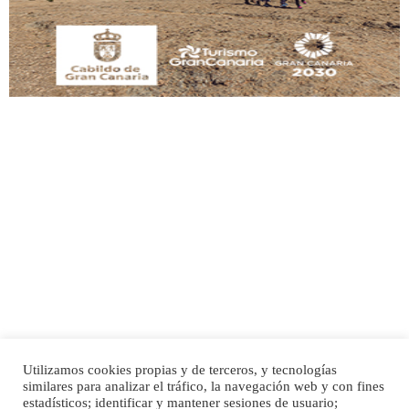
Leales.org » Gran Canaria
|
9.7.2025
Adopción urgente
Busco adopción responsable para mi perra. Pastor alemán, hembra, 4 años. Por
motivos personales ...
Leales.org » Gran Canaria
|
6.7.2025
Utilizamos cookies propias y de terceros, y tecnologías
SHIBA PERDIDO AVDA JOSE MESA Y LOPEZ
similares para analizar el tráfico, la navegación web y con fines
PERRO MACHO RAZA SHIBA CON MICROCHIP PERDIDO HOY 06/07/2025 ZONA
Inicio
Publicidad
Política de privacidad
estadísticos; identificar y mantener sesiones de usuario;