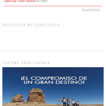
Leales.org » Gran Canaria
|
9.7.2025
PREDICCIÓN METEOROLÓGICA
ADOPCIÓN URGENTE GATA TEROR GRAN CANARIA
El ayuntamiento se va a llevar a Los Gatos callejeros de la zona los próximos
días, ella incluida...
Leales.org » Gran Canaria
|
9.7.2025
TURISMO GRAN CANARIA
Gato manso encontrado
Este gato macho ha aparecido en la calle hace menos de un mes, es muy
manso y extremadamente cari...