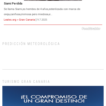
ADOPCIÓN URGENTE GATA TEROR GRAN CANARIA
El ayuntamiento se va a llevar a Los Gatos callejeros de la zona los próximos
días, ella incluida...
PREDICCIÓN METEOROLÓGICA
Leales.org » Gran Canaria
|
9.7.2025
TURISMO GRAN CANARIA
Gato manso encontrado
Este gato macho ha aparecido en la calle hace menos de un mes, es muy
manso y extremadamente cari...
Leales.org » Gran Canaria
|
9.7.2025