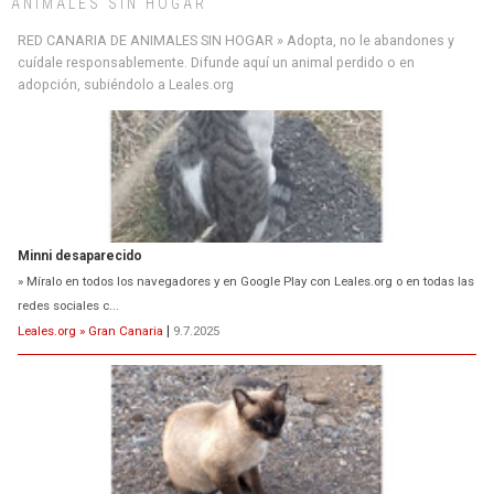
ANIMALES SIN HOGAR
RED CANARIA DE ANIMALES SIN HOGAR » Adopta, no le abandones y
cuídale responsablemente. Difunde aquí un animal perdido o en
adopción, subiéndolo a Leales.org
Minni desaparecido
» Míralo en todos los navegadores y en Google Play con Leales.org o en todas las
redes sociales c...
Leales.org » Gran Canaria
|
9.7.2025
Siami Perdida
Se llama Siami,es hembra de 4 años,esterilizada con marca de
oreja,cariñosa,mimosa pero miedosa,e...
Leales.org » Gran Canaria
|
9.7.2025