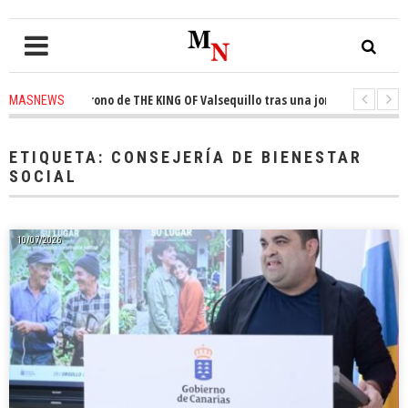
a el trono de THE KING OF Valsequillo tras una jornada de baloncesto urb
MASNEWS
ian que un solo policía cubre 30 kilómetros de costa en San Bartolomé de 
ETIQUETA:
CONSEJERÍA DE BIENESTAR
SOCIAL
10/07/2026