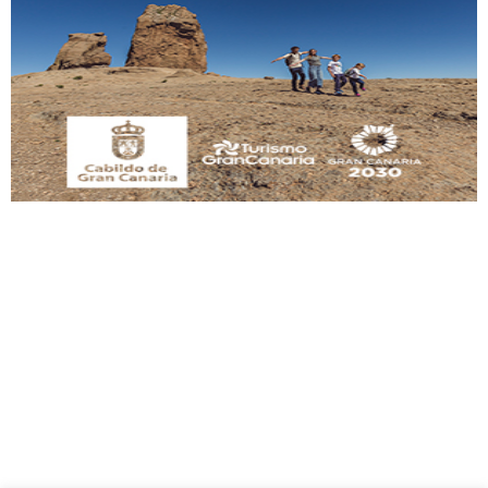
Adopción urgente
Busco adopción responsable para mi perra. Pastor alemán, hembra, 4 años. Por
motivos personales ...
Leales.org » Gran Canaria
|
6.7.2025
SHIBA PERDIDO AVDA JOSE MESA Y LOPEZ
PERRO MACHO RAZA SHIBA CON MICROCHIP PERDIDO HOY 06/07/2025 ZONA
MESA Y LOPEZ. ES MUY ASUSTADIZO
Leales.org » Gran Canaria
|
6.7.2025