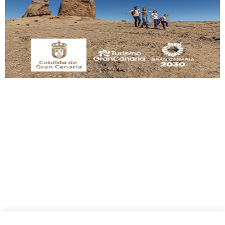
Este gato macho ha aparecido en la calle hace menos de un mes, es muy
manso y extremadamente cari...
Leales.org » Gran Canaria
|
9.7.2025
Adopción urgente
Busco adopción responsable para mi perra. Pastor alemán, hembra, 4 años. Por
motivos personales ...
Leales.org » Gran Canaria
|
6.7.2025