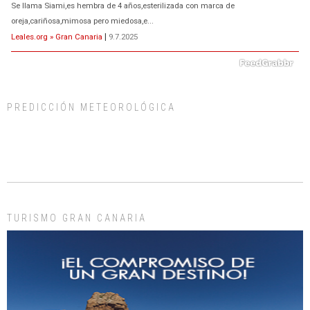
Se llama Siami,es hembra de 4 años,esterilizada con marca de
oreja,cariñosa,mimosa pero miedosa,e...
Leales.org » Gran Canaria
|
9.7.2025
PREDICCIÓN METEOROLÓGICA
ADOPCIÓN URGENTE GATA TEROR GRAN CANARIA
El ayuntamiento se va a llevar a Los Gatos callejeros de la zona los próximos
días, ella incluida...
Leales.org » Gran Canaria
|
9.7.2025
TURISMO GRAN CANARIA
Gato manso encontrado