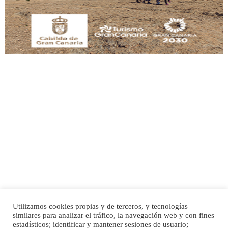
Leales.org » Gran Canaria
|
9.7.2025
Adopción urgente
Busco adopción responsable para mi perra. Pastor alemán, hembra, 4 años. Por
motivos personales ...
Leales.org » Gran Canaria
|
6.7.2025
Utilizamos cookies propias y de terceros, y tecnologías
SHIBA PERDIDO AVDA JOSE MESA Y LOPEZ
similares para analizar el tráfico, la navegación web y con fines
PERRO MACHO RAZA SHIBA CON MICROCHIP PERDIDO HOY 06/07/2025 ZONA
Inicio
Publicidad
Política de privacidad
estadísticos; identificar y mantener sesiones de usuario;