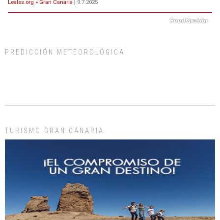
Leales.org » Gran Canaria
|
9.7.2025
PREDICCIÓN METEOROLÓGICA
ADOPCIÓN URGENTE GATA TEROR GRAN CANARIA
El ayuntamiento se va a llevar a Los Gatos callejeros de la zona los próximos
días, ella incluida...
Leales.org » Gran Canaria
|
9.7.2025
TURISMO GRAN CANARIA
Gato manso encontrado
Este gato macho ha aparecido en la calle hace menos de un mes, es muy
manso y extremadamente cari...