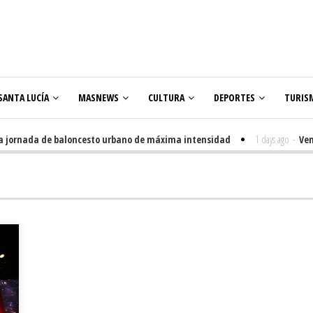
SANTA LUCÍA
MASNEWS
CULTURA
DEPORTES
TURIS
ornada de baloncesto urbano de máxima intensidad
1 days ago
-
Veneguer
olares