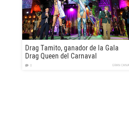
Drag Tamito, ganador de la Gala
Drag Queen del Carnaval
Internacional de Maspalomas 2024
GRAN CANA
0