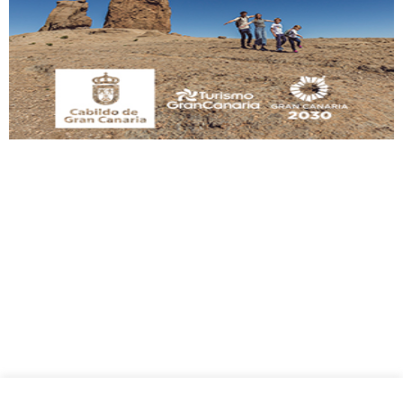
Este gato macho ha aparecido en la calle hace menos de un mes, es muy
manso y extremadamente cari...
Leales.org » Gran Canaria
|
9.7.2025
Adopción urgente
Busco adopción responsable para mi perra. Pastor alemán, hembra, 4 años. Por
motivos personales ...
Leales.org » Gran Canaria
|
6.7.2025