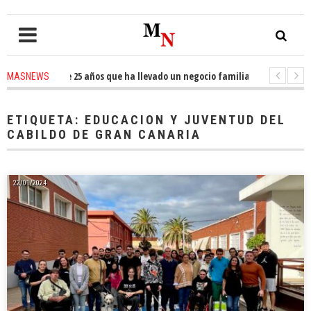
presario de 25 años que ha llevado un negocio familiar del puerta a puert
MASNEWS
linas estrena en El Tablero «¡Ay, Madre Mía!», un musical sobre libertad, 
ETIQUETA:
EDUCACION Y JUVENTUD DEL
CABILDO DE GRAN CANARIA
22/01/2024