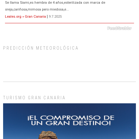
Se llama Siami,es hembra de 4 años,esterilizada con marca de
oreja,cariñosa,mimosa pero miedosa,e...
Leales.org » Gran Canaria
|
9.7.2025
PREDICCIÓN METEOROLÓGICA
ADOPCIÓN URGENTE GATA TEROR GRAN CANARIA
El ayuntamiento se va a llevar a Los Gatos callejeros de la zona los próximos
días, ella incluida...
Leales.org » Gran Canaria
|
9.7.2025
TURISMO GRAN CANARIA
Gato manso encontrado