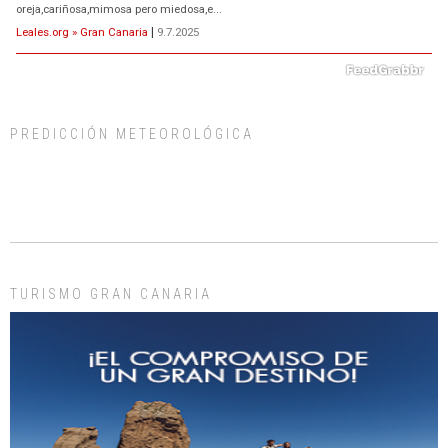
oreja,cariñosa,mimosa pero miedosa,e...
Leales.org » Gran Canaria
|
9.7.2025
PREDICCIÓN METEOROLÓGICA
ADOPCIÓN URGENTE GATA TEROR GRAN CANARIA
El ayuntamiento se va a llevar a Los Gatos callejeros de la zona los próximos
días, ella incluida...
Leales.org » Gran Canaria
|
9.7.2025
TURISMO GRAN CANARIA
Gato manso encontrado