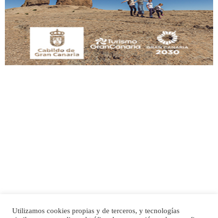
Este gato macho ha aparecido en la calle hace menos de un mes, es muy
manso y extremadamente cari...
Leales.org » Gran Canaria
|
9.7.2025
Adopción urgente
Busco adopción responsable para mi perra. Pastor alemán, hembra, 4 años. Por
motivos personales ...
Leales.org » Gran Canaria
|
6.7.2025
Utilizamos cookies propias y de terceros, y tecnologías
SHIBA PERDIDO AVDA JOSE MESA Y LOPEZ